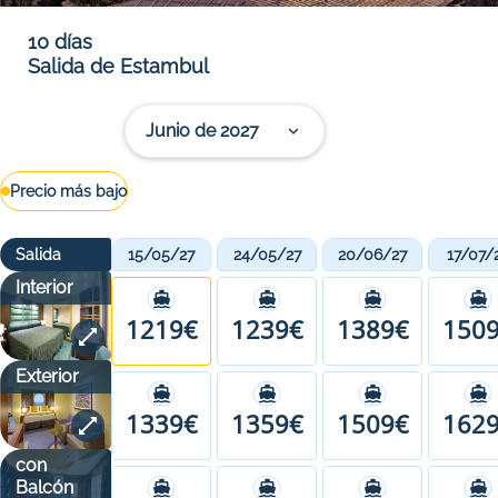
10 días
Salida de Estambul
Junio de 2027
Precio más bajo
Salida
15/05/27
24/05/27
20/06/27
17/07/
Interior
1219€
1239€
1389€
150
Exterior
1339€
1359€
1509€
162
con
Balcón