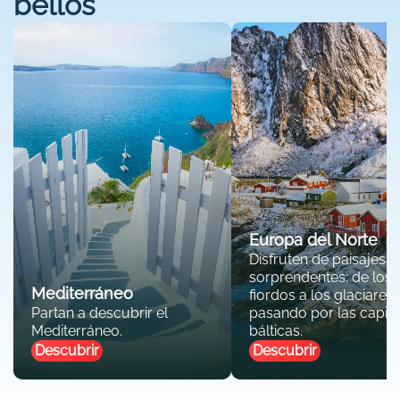
bellos
Europa del Norte
Disfruten de paisajes
sorprendentes: de los
Mediterráneo
fiordos a los glaciares,
Partan a descubrir el
pasando por las capita
Mediterráneo.
bálticas.
Descubrir
Descubrir