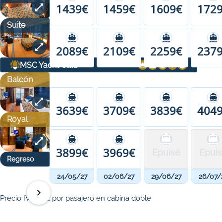
1439€
1459€
1609€
172
Suite
2089€
2109€
2259€
237
MSC Yacht Club
Balcón
3639€
3709€
3839€
404
Royal
3899€
3969€
Epuisé
Epui
Regreso
24/05/27
02/06/27
29/06/27
26/07/
Precio IVA incl. por pasajero en cabina doble