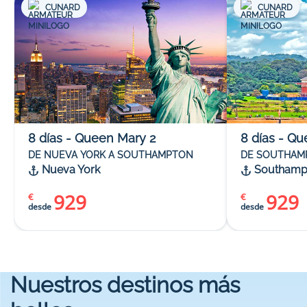
CUNARD
CUNARD
8
días
-
Queen Mary 2
8
días
-
Qu
DE NUEVA YORK A SOUTHAMPTON
DE SOUTHAM
Nueva York
Southamp
929
929
€
€
desde
desde
Nuestros destinos más