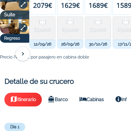
2079€
1629€
1689€
158
Suite
Epuisé
Epuisé
Epuisé
Epui
Regreso
12/09/26
26/09/26
30/10/26
17/11/
Precio IVA incl. por pasajero en cabina doble
Detalle de su crucero
Itinerario
Barco
Cabinas
Info
Día 1