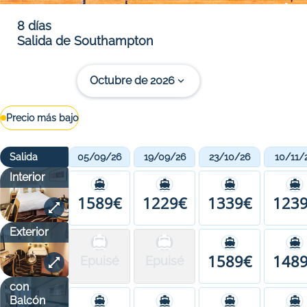
8 días
Salida de Southampton
Octubre de 2026
Precio más bajo
Salida
05/09/26
19/09/26
23/10/26
10/11/
Interior
1589€
1229€
1339€
123
Exterior
1589€
148
Epuisé
Epuisé
con
Balcón