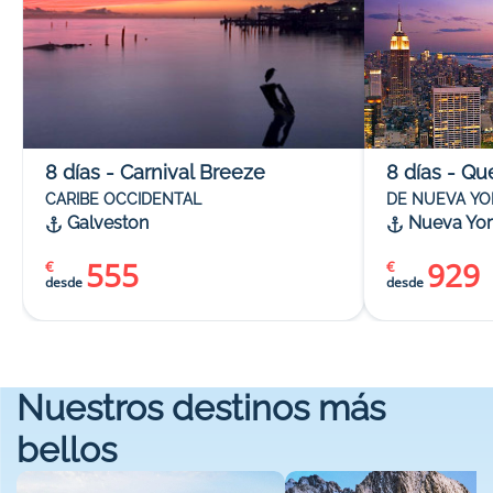
8
días
-
Carnival Breeze
8
días
-
Qu
CARIBE OCCIDENTAL
DE NUEVA Y
Galveston
Nueva Yor
555
929
€
€
desde
desde
Nuestros destinos más
bellos