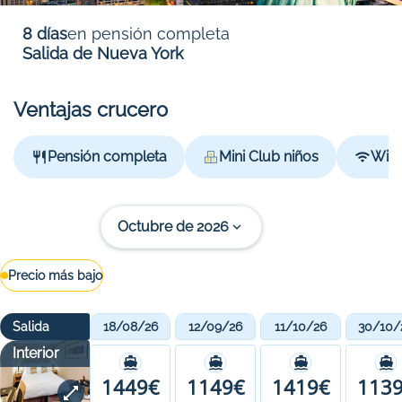
8 días
en pensión completa
Salida de Nueva York
Ventajas crucero
Pensión completa
Mini Club niños
Wi-f
Octubre de 2026
Precio más bajo
Salida
18/08/26
12/09/26
11/10/26
30/10/
Interior
1449€
1149€
1419€
113