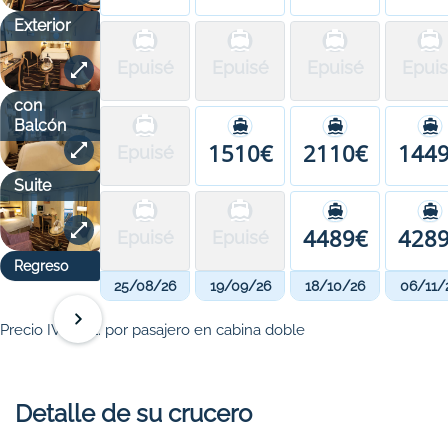
Exterior
Epuisé
Epuisé
Epuisé
Epui
con
Balcón
1510€
2110€
144
Epuisé
Suite
4489€
428
Epuisé
Epuisé
Regreso
25/08/26
19/09/26
18/10/26
06/11/
Precio IVA incl. por pasajero en cabina doble
Detalle de su crucero