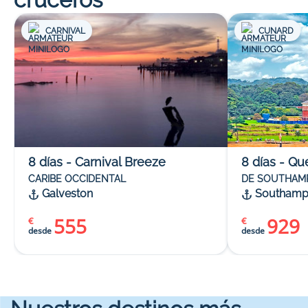
CARNIVAL
CUNARD
8
días
-
Carnival Breeze
8
días
-
Qu
CARIBE OCCIDENTAL
DE SOUTHAM
Galveston
Southamp
555
929
€
€
desde
desde