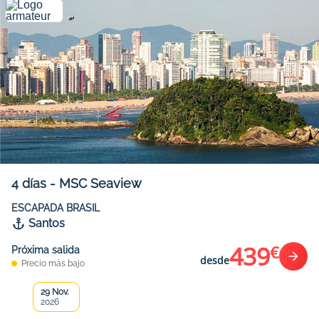
4
días
-
MSC Seaview
ESCAPADA BRASIL
Santos
439
€
Próxima salida
desde
Precio más bajo
29 Nov.
2026