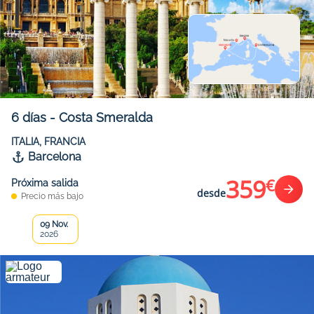
6
días
-
Costa Smeralda
ITALIA, FRANCIA
Barcelona
359
€
Próxima salida
desde
Precio más bajo
09 Nov.
2026