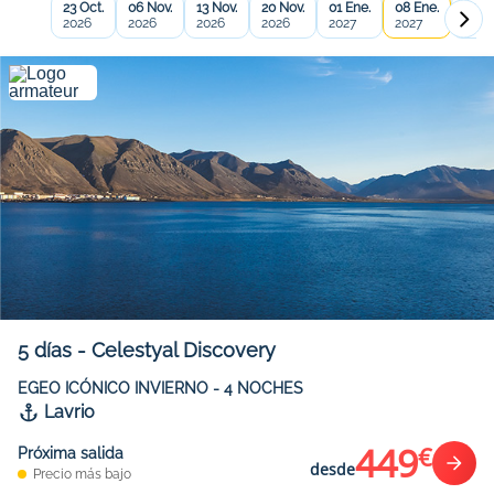
23 Oct.
06 Nov.
13 Nov.
20 Nov.
01 Ene.
08 Ene.
15 En
2026
2026
2026
2026
2027
2027
2027
5
días
-
Celestyal Discovery
EGEO ICÓNICO INVIERNO - 4 NOCHES
Lavrio
449
€
Próxima salida
desde
Precio más bajo