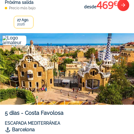
469
€
Próxima salida
desde
Precio más bajo
27 Ago.
2026
5
días
-
Costa Favolosa
ESCAPADA MEDITERRÁNEA
Barcelona