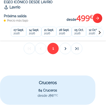
EGEO ICÓNICO DESDE LAVRIO
Lavrio
499
€
Próxima salida
desde
Precio más bajo
07 Sept.
14 Sept.
21 Sept.
28 Sept.
05 Oct.
12 Oct.
19
2026
2026
2026
2026
2026
2026
20
1
Cruceros
84 Cruceros
desde 278
€
TTC