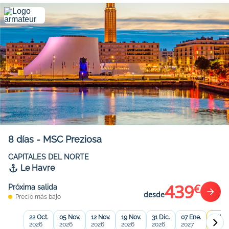
8
días
-
MSC Preziosa
CAPITALES DEL NORTE
Le Havre
439
€
Próxima salida
desde
Precio más bajo
22 Oct.
05 Nov.
12 Nov.
19 Nov.
31 Dic.
07 Ene.
14 Ene
2026
2026
2026
2026
2026
2027
2027