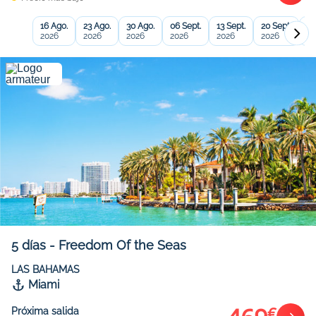
16 Ago.
23 Ago.
30 Ago.
06 Sept.
13 Sept.
20 Sept.
27
2026
2026
2026
2026
2026
2026
20
5
días
-
Freedom Of the Seas
LAS BAHAMAS
Miami
€
Próxima salida