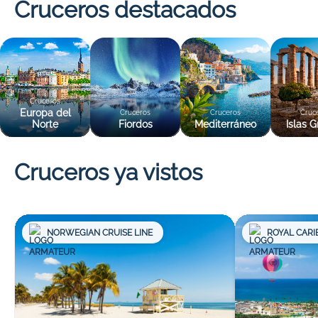
Cruceros destacados
Cruceros
Europa del
Cruceros
Cruceros
Cruc
Norte
Fiordos
Mediterráneo
Islas G
Cruceros ya vistos
NORWEGIAN CRUISE LINE
ROYAL CARI