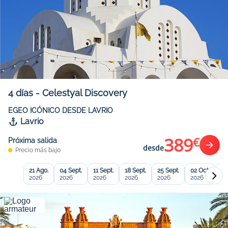
4
días
-
Celestyal Discovery
EGEO ICÓNICO DESDE LAVRIO
Lavrio
389
€
Próxima salida
desde
Precio más bajo
21 Ago.
04 Sept.
11 Sept.
18 Sept.
25 Sept.
02 Oct.
09
2026
2026
2026
2026
2026
2026
20