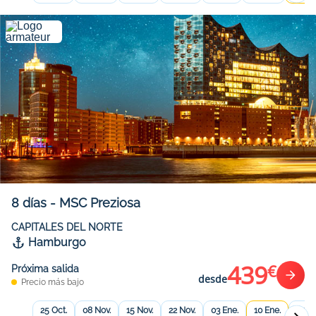
8
días
-
MSC Preziosa
CAPITALES DEL NORTE
Hamburgo
439
€
Próxima salida
desde
Precio más bajo
25 Oct.
08 Nov.
15 Nov.
22 Nov.
03 Ene.
10 Ene.
17 En