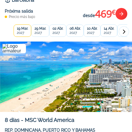
Barcelona
469
€
Próxima salida
desde
Precio más bajo
19 Mar.
29 Mar.
02 Abr.
06 Abr.
10 Abr.
14 Abr.
18 Abr.
2027
2027
2027
2027
2027
2027
2027
8
días
-
MSC World America
REP. DOMINICANA, PUERTO RICO Y BAHAMAS