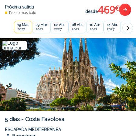
469
€
Próxima salida
desde
Precio más bajo
19 Mar.
29 Mar.
02 Abr.
06 Abr.
10 Abr.
14 Abr.
18 Abr.
2027
2027
2027
2027
2027
2027
2027
5
días
-
Costa Favolosa
ESCAPADA MEDITERRÁNEA