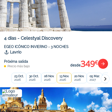
4
días
-
Celestyal Discovery
EGEO ICÓNICO INVIERNO - 3 NOCHES
Lavrio
349
€
Próxima salida
desde
Precio más bajo
23 Oct.
30 Oct.
06 Nov.
13 Nov.
20 Nov.
05 Mar.
12 Ma
2026
2026
2026
2026
2026
2027
2027