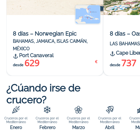
8 días – Norwegian Epic
8 días – Oa
BAHAMAS, JAMAICA, ISLAS CAIMÁN,
LAS BAHAMAS
MÉXICO
Cape Libe
Port Canaveral
629
737
€
desde
desde
¿Cúando irse de
crucero?
Cruceros por el
Cruceros por el
Cruceros por el
Cruceros por el
Crucer
Mediterráneo
Mediterráneo
Mediterráneo
Mediterráneo
Medit
Enero
Febrero
Marzo
Abril
M