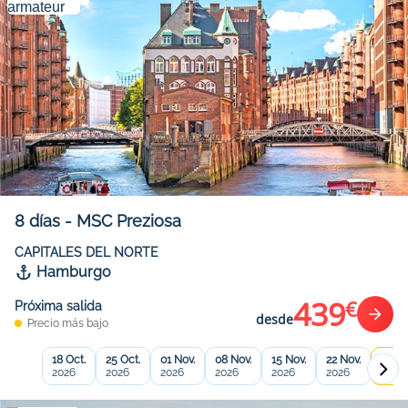
8
días
-
MSC Preziosa
CAPITALES DEL NORTE
Hamburgo
439
€
Próxima salida
desde
Precio más bajo
18 Oct.
25 Oct.
01 Nov.
08 Nov.
15 Nov.
22 Nov.
29 No
2026
2026
2026
2026
2026
2026
2026