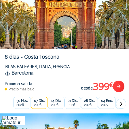
8
días
-
Costa Toscana
ISLAS BALEARES, ITALIA, FRANCIA
Barcelona
399
€
Próxima salida
desde
Precio más bajo
30 Nov.
07 Dic.
14 Dic.
21 Dic.
28 Dic.
04 Ene.
11 Ene
2026
2026
2026
2026
2026
2027
2027