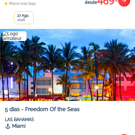
469
desde
Precio más bajo
27 Ago.
2026
5
días
-
Freedom Of the Seas
LAS BAHAMAS
Miami