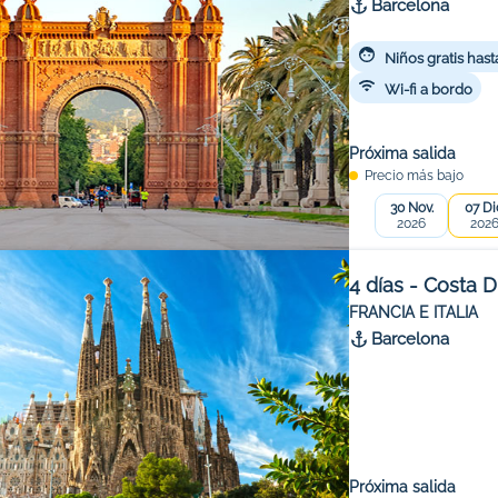
Barcelona
Niños gratis hast
Wi-fi a bordo
Próxima salida
Precio más bajo
30 Nov.
07 Di
2026
202
4 días - Costa 
FRANCIA E ITALIA
Barcelona
Próxima salida