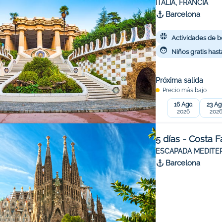
ITALIA, FRANCIA
Barcelona
Actividades de b
Niños gratis hast
Próxima salida
Precio más bajo
16 Ago.
23 Ag
2026
202
5 días - Costa 
ESCAPADA MEDITE
Barcelona