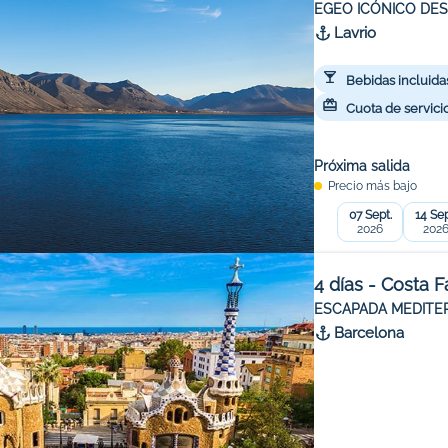
EGEO ICÓNICO DES
Lavrio
Bebidas incluida
Cuota de servicio
Próxima salida
Precio más bajo
07 Sept.
14 Sep
2026
202
4 días - Costa 
ESCAPADA MEDITE
Barcelona