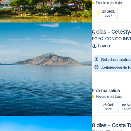
Precio más bajo
20 Sept.
2027
5 días - Celesty
EGEO ICÓNICO INV
Lavrio
Bebidas incluida
Actividades de b
Próxima salida
Precio más bajo
26 Oct.
02 No
2026
202
8 días - Costa 