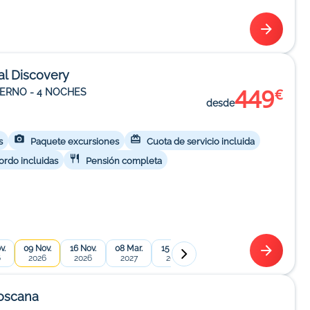
al Discovery
449
€
IERNO - 4 NOCHES
desde
s
Paquete excursiones
Cuota de servicio incluida
ordo incluidas
Pensión completa
v.
09 Nov.
16 Nov.
08 Mar.
15 Mar.
22 Mar.
29 Mar.
01 
6
2026
2026
2027
2027
2027
2027
2
Toscana