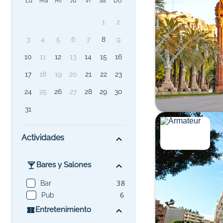
Lu
Ma
Mi
Ju
Vi
Sa
Do
27
28
29
30
31
1
2
3
4
5
6
7
8
9
10
11
12
13
14
15
16
17
18
19
20
21
22
23
24
25
26
27
28
29
30
1
2
3
4
5
6
31
Actividades
Bares y Salones
38
Bar
6
Pub
Entretenimiento