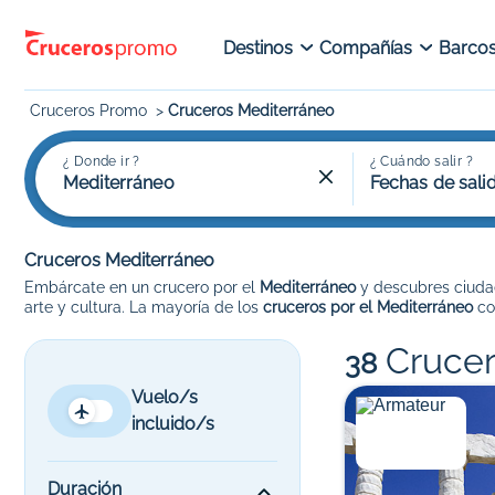
Destinos
Compañías
Barco
Cruceros Promo
Cruceros Mediterráneo
¿ Donde ir ?
¿ Cuándo salir ?
Mediterráneo
Fechas de sali
Cruceros Mediterráneo
Embárcate en un crucero por el
Mediterráneo
y descubres ciuda
arte y cultura. La mayoría de los
cruceros por el Mediterráneo
c
Crucer
38
Vuelo/s
incluido/s
Duración