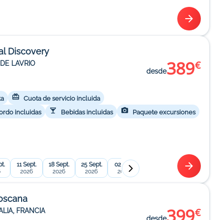
al Discovery
389
€
DE LAVRIO
desde
ta
Cuota de servicio incluida
ordo incluidas
Bebidas incluidas
Paquete excursiones
t.
11 Sept.
18 Sept.
25 Sept.
02 Oct.
09 Oct.
16 Oct.
23 
6
2026
2026
2026
2026
2026
2026
2
Toscana
399
€
ALIA, FRANCIA
desde