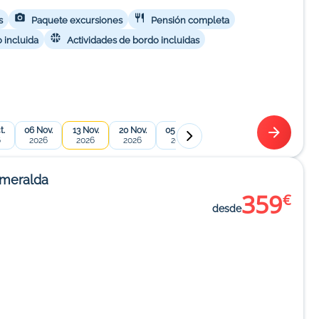
s
Paquete excursiones
Pensión completa
 incluida
Actividades de bordo incluidas
t.
06 Nov.
13 Nov.
20 Nov.
05 Mar.
12 Mar.
19 Mar.
26 
6
2026
2026
2026
2027
2027
2027
2
Smeralda
359
€
desde