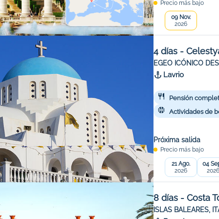
Precio más bajo
09 Nov.
2026
4 días - Celesty
EGEO ICÓNICO DES
Lavrio
Pensión comple
Actividades de b
Próxima salida
Precio más bajo
21 Ago.
04 Sep
2026
202
8 días - Costa 
ISLAS BALEARES, IT