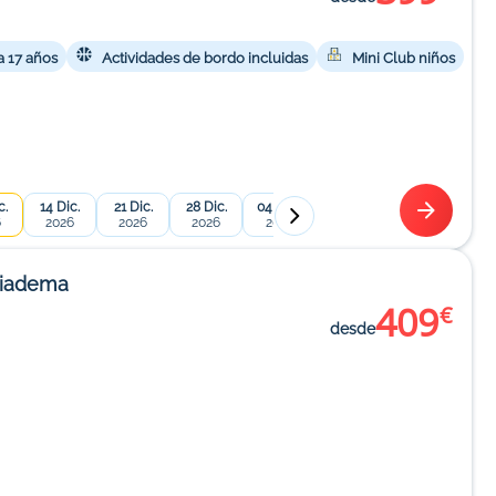
a 17 años
Actividades de bordo incluidas
Mini Club niños
c.
14 Dic.
21 Dic.
28 Dic.
04 Ene.
11 Ene.
18 Ene.
25 
6
2026
2026
2026
2027
2027
2027
2
Diadema
409
€
desde