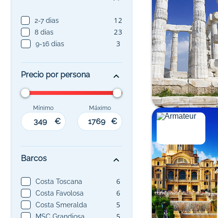
12
2-7 dias
23
8 dias
3
9-16 dias
Precio por persona
Mínimo
Máximo
€
€
Barcos
6
Costa Toscana
6
Costa Favolosa
5
Costa Smeralda
5
MSC Grandiosa