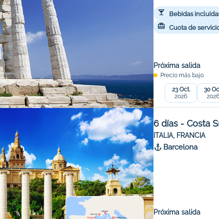
Bebidas incluida
Cuota de servicio
Próxima salida
Precio más bajo
23 Oct.
30 Oc
2026
202
6 días - Costa 
ITALIA, FRANCIA
Barcelona
Próxima salida