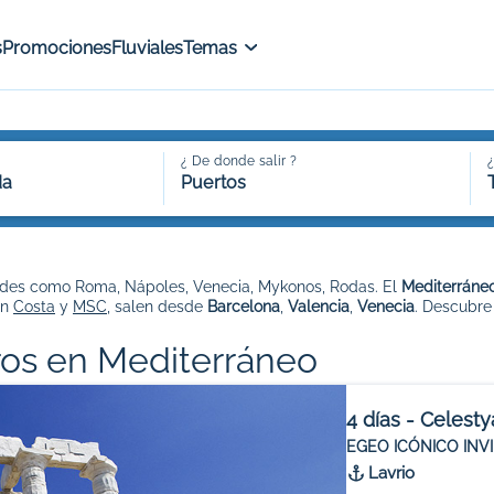
s
Promociones
Fluviales
Temas
¿ De donde salir ?
¿
da
Puertos
des como Roma, Nápoles, Venecia, Mykonos, Rodas. El
Mediterráne
on
Costa
y
MSC
, salen desde
Barcelona
,
Valencia
,
Venecia
. Descubre
os en Mediterráneo
4 días - Celesty
EGEO ICÓNICO INV
Lavrio