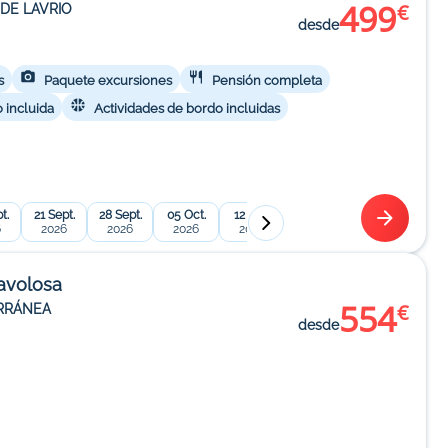
499
€
DE LAVRIO
desde
s
Paquete excursiones
Pensión completa
 incluida
Actividades de bordo incluidas
t.
21 Sept.
28 Sept.
05 Oct.
12 Oct.
19 Oct.
26 Oct.
05 
6
2026
2026
2026
2026
2026
2026
2
Favolosa
554
€
RRÁNEA
desde