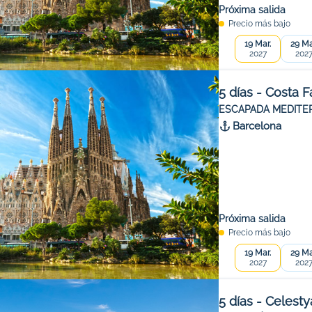
Próxima salida
Precio más bajo
19 Mar.
29 Ma
2027
202
5 días - Costa 
ESCAPADA MEDITE
Barcelona
Próxima salida
Precio más bajo
19 Mar.
29 Ma
2027
202
5 días - Celesty