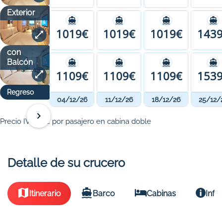
Exterior
1019€
1019€
1019€
143
con
Balcón
1109€
1109€
1109€
153
Regreso
04/12/26
11/12/26
18/12/26
25/12/
Precio IVA incl. por pasajero en cabina doble
Detalle de su crucero
Itinerario
Barco
Cabinas
Info