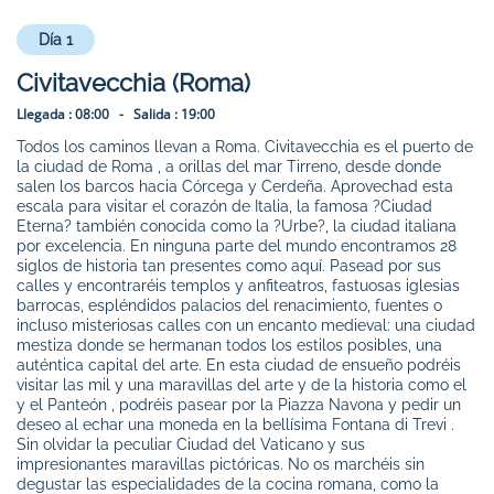
Día 1
Civitavecchia (Roma)
Llegada :
08:00 -
Salida :
19:00
Todos los caminos llevan a Roma. Civitavecchia es el puerto de
la ciudad de Roma , a orillas del mar Tirreno, desde donde
salen los barcos hacia Córcega y Cerdeña. Aprovechad esta
escala para visitar el corazón de Italia, la famosa ?Ciudad
Eterna? también conocida como la ?Urbe?, la ciudad italiana
por excelencia. En ninguna parte del mundo encontramos 28
siglos de historia tan presentes como aquí. Pasead por sus
calles y encontraréis templos y anfiteatros, fastuosas iglesias
barrocas, espléndidos palacios del renacimiento, fuentes o
incluso misteriosas calles con un encanto medieval: una ciudad
mestiza donde se hermanan todos los estilos posibles, una
auténtica capital del arte. En esta ciudad de ensueño podréis
visitar las mil y una maravillas del arte y de la historia como el
y el Panteón , podréis pasear por la Piazza Navona y pedir un
deseo al echar una moneda en la bellísima Fontana di Trevi .
Sin olvidar la peculiar Ciudad del Vaticano y sus
impresionantes maravillas pictóricas. No os marchéis sin
degustar las especialidades de la cocina romana, como la