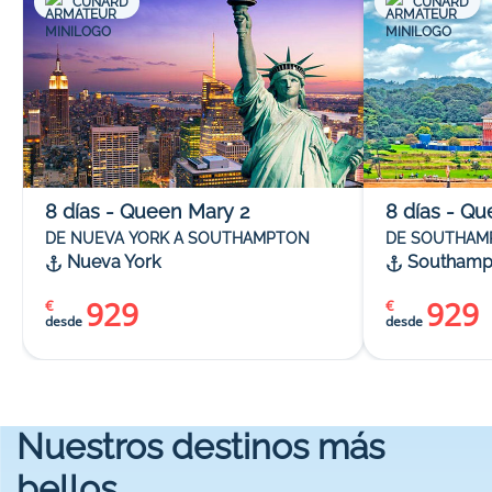
CUNARD
CUNARD
8
días
-
Queen Mary 2
8
días
-
Qu
DE NUEVA YORK A SOUTHAMPTON
DE SOUTHAM
Nueva York
Southamp
929
929
€
€
desde
desde
Nuestros destinos más
bellos