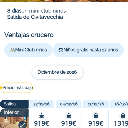
8 días
en mini club niños
Salida de Civitavecchia
Ventajas crucero
Mini Club niños
Niños gratis hasta 17 años
Diciembre de 2026
Precio más bajo
Salida
27/11/26
04/12/26
11/12/26
18/12/
Interior
919€
919€
919€
131