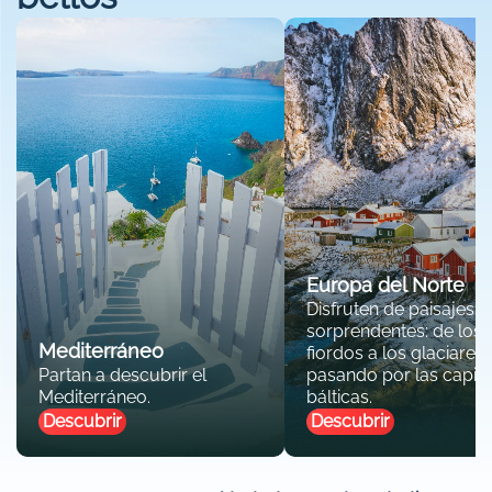
Europa del Norte
Disfruten de paisajes
sorprendentes: de los
Mediterráneo
fiordos a los glaciares,
Partan a descubrir el
pasando por las capita
Mediterráneo.
bálticas.
Descubrir
Descubrir