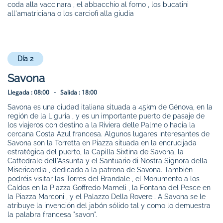
coda alla vaccinara , el abbacchio al forno , los bucatini
all'amatriciana o los carciofi alla giudia
Día 2
Savona
Llegada :
08:00 -
Salida :
18:00
Savona es una ciudad italiana situada a 45km de Génova, en la
región de la Liguria , y es un importante puerto de pasaje de
los viajeros con destino a la Riviera delle Palme o hacia la
cercana Costa Azul francesa. Algunos lugares interesantes de
Savona son la Torretta en Piazza situada en la encrucijada
estratégica del puerto, la Capilla Sixtina de Savona, la
Cattedrale dell'Assunta y el Santuario di Nostra Signora della
Misericordia , dedicado a la patrona de Savona. También
podréis visitar las Torres del Brandale , el Monumento a los
Caídos en la Piazza Goffredo Mameli , la Fontana del Pesce en
la Piazza Marconi , y el Palazzo Della Rovere . A Savona se le
atribuye la invención del jabón sólido tal y como lo demuestra
la palabra francesa "savon".