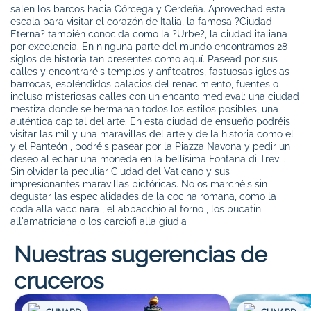
salen los barcos hacia Córcega y Cerdeña. Aprovechad esta
escala para visitar el corazón de Italia, la famosa ?Ciudad
Eterna? también conocida como la ?Urbe?, la ciudad italiana
por excelencia. En ninguna parte del mundo encontramos 28
siglos de historia tan presentes como aquí. Pasead por sus
calles y encontraréis templos y anfiteatros, fastuosas iglesias
barrocas, espléndidos palacios del renacimiento, fuentes o
incluso misteriosas calles con un encanto medieval: una ciudad
mestiza donde se hermanan todos los estilos posibles, una
auténtica capital del arte. En esta ciudad de ensueño podréis
visitar las mil y una maravillas del arte y de la historia como el
y el Panteón , podréis pasear por la Piazza Navona y pedir un
deseo al echar una moneda en la bellísima Fontana di Trevi .
Sin olvidar la peculiar Ciudad del Vaticano y sus
impresionantes maravillas pictóricas. No os marchéis sin
degustar las especialidades de la cocina romana, como la
coda alla vaccinara , el abbacchio al forno , los bucatini
all'amatriciana o los carciofi alla giudia
Nuestras sugerencias de
cruceros