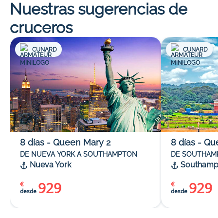
Nuestras sugerencias de
cruceros
CUNARD
CUNARD
8
días
-
Queen Mary 2
8
días
-
Qu
DE NUEVA YORK A SOUTHAMPTON
DE SOUTHAM
Nueva York
Southamp
929
929
€
€
desde
desde