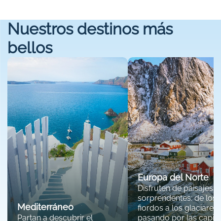
Nuestros destinos más
bellos
Europa del Norte
Disfruten de paisajes
sorprendentes: de los
Mediterráneo
fiordos a los glaciares,
Partan a descubrir el
pasando por las capita