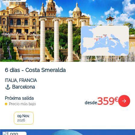
6
días
-
Costa Smeralda
ITALIA, FRANCIA
Barcelona
359
€
Próxima salida
desde
Precio más bajo
09 Nov.
2026