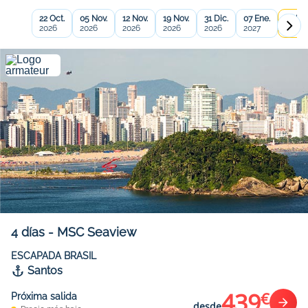
22 Oct.
05 Nov.
12 Nov.
19 Nov.
31 Dic.
07 Ene.
14 Ene
2026
2026
2026
2026
2026
2027
2027
4
días
-
MSC Seaview
ESCAPADA BRASIL
Santos
439
€
Próxima salida
desde