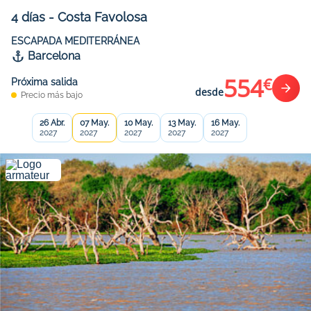
4
días
-
Costa Favolosa
ESCAPADA MEDITERRÁNEA
Barcelona
554
€
Próxima salida
desde
Precio más bajo
26 Abr.
07 May.
10 May.
13 May.
16 May.
2027
2027
2027
2027
2027