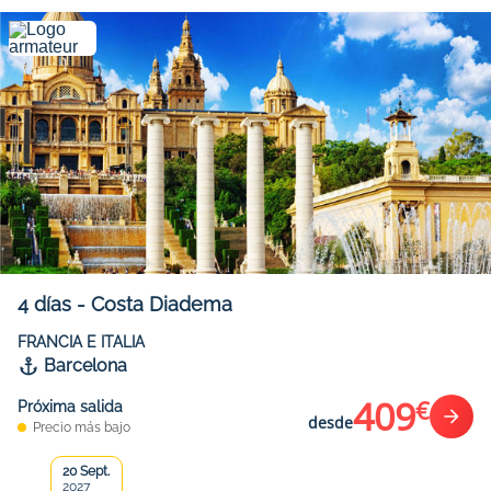
4
días
-
Costa Diadema
FRANCIA E ITALIA
Barcelona
409
€
Próxima salida
desde
Precio más bajo
20 Sept.
2027