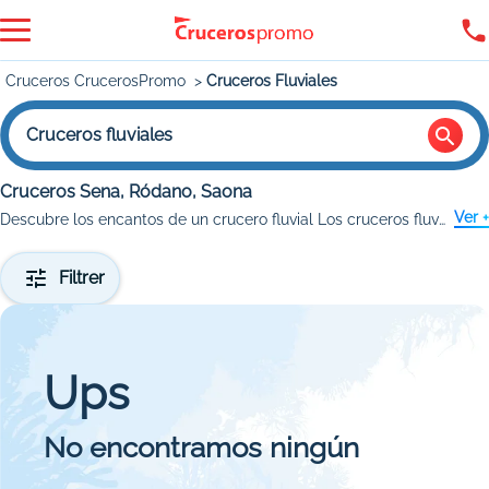
Cruceros CrucerosPromo
Cruceros Fluviales
Cruceros fluviales
Cruceros Sena, Ródano, Saona
Ver +
Descubre los encantos de un crucero fluvial Los cruceros fluviales son una forma única de explorar ciudades históricas y paisajes naturales, navegando por ríos emblemáticos como el Danubio, el Rin o el Sena.
Filtrer
Ups
No encontramos ningún