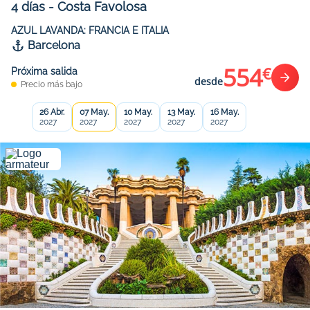
4
días
-
Costa Favolosa
AZUL LAVANDA: FRANCIA E ITALIA
Barcelona
554
€
Próxima salida
desde
Precio más bajo
26 Abr.
07 May.
10 May.
13 May.
16 May.
2027
2027
2027
2027
2027