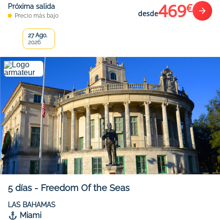
469
€
Próxima salida
desde
Precio más bajo
27 Ago.
2026
5
días
-
Freedom Of the Seas
LAS BAHAMAS
Miami