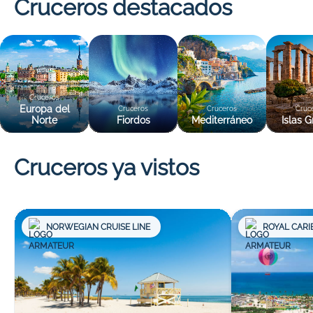
Cruceros destacados
Cruceros
Europa del
Cruceros
Cruceros
Cruc
Norte
Fiordos
Mediterráneo
Islas G
Cruceros ya vistos
NORWEGIAN CRUISE LINE
ROYAL CARI