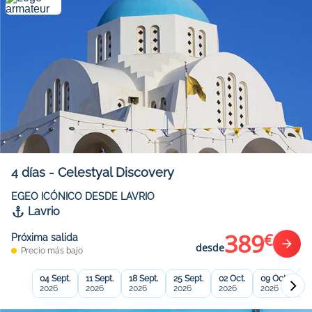
4
días
-
Celestyal Discovery
EGEO ICÓNICO DESDE LAVRIO
Lavrio
389
€
Próxima salida
desde
Precio más bajo
04 Sept.
11 Sept.
18 Sept.
25 Sept.
02 Oct.
09 Oct.
16
2026
2026
2026
2026
2026
2026
20