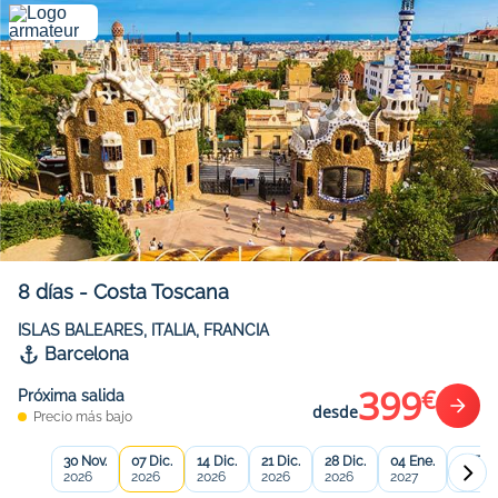
8
días
-
Costa Toscana
ISLAS BALEARES, ITALIA, FRANCIA
Barcelona
399
€
Próxima salida
desde
Precio más bajo
30 Nov.
07 Dic.
14 Dic.
21 Dic.
28 Dic.
04 Ene.
11 Ene
2026
2026
2026
2026
2026
2027
2027