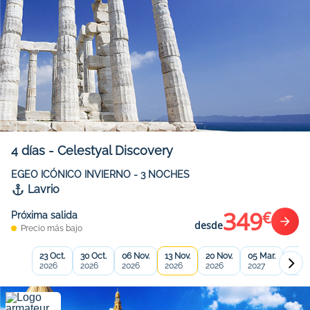
4
días
-
Celestyal Discovery
EGEO ICÓNICO INVIERNO - 3 NOCHES
Lavrio
349
€
Próxima salida
desde
Precio más bajo
23 Oct.
30 Oct.
06 Nov.
13 Nov.
20 Nov.
05 Mar.
12 Ma
2026
2026
2026
2026
2026
2027
2027