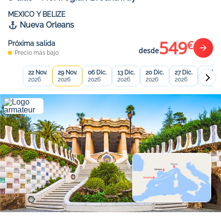
MEXICO Y BELIZE
Nueva Orleans
549
€
Próxima salida
desde
Precio más bajo
22 Nov.
29 Nov.
06 Dic.
13 Dic.
20 Dic.
27 Dic.
03 Ene
2026
2026
2026
2026
2026
2026
2027