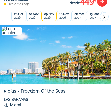
449
€
desde
Precio más bajo
26 Oct.
02 Nov.
09 Nov.
16 Nov.
08 Mar.
15 Mar.
22 M
2026
2026
2026
2026
2027
2027
2027
5
días
-
Freedom Of the Seas
LAS BAHAMAS
Miami