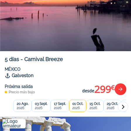
5
días
-
Carnival Breeze
MÉXICO
Galveston
299
€
Próxima salida
desde
Precio más bajo
20 Ago.
03 Sept.
17 Sept.
01 Oct.
15 Oct.
29 Oct.
12 N
2026
2026
2026
2026
2026
2026
202