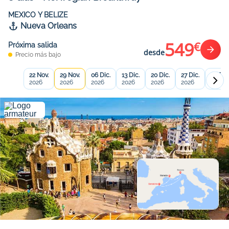
MEXICO Y BELIZE
Nueva Orleans
549
€
Próxima salida
desde
Precio más bajo
22 Nov.
29 Nov.
06 Dic.
13 Dic.
20 Dic.
27 Dic.
03 Ene
2026
2026
2026
2026
2026
2026
2027