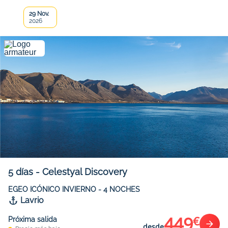
29 Nov.
2026
5
días
-
Celestyal Discovery
EGEO ICÓNICO INVIERNO - 4 NOCHES
Lavrio
449
€
Próxima salida
desde