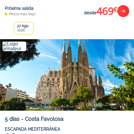
469
€
Próxima salida
desde
Precio más bajo
27 Ago.
2026
5
días
-
Costa Favolosa
ESCAPADA MEDITERRÁNEA