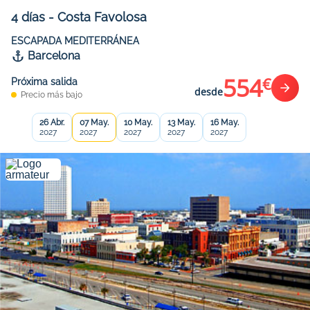
4
días
-
Costa Favolosa
ESCAPADA MEDITERRÁNEA
Barcelona
554
€
Próxima salida
desde
Precio más bajo
26 Abr.
07 May.
10 May.
13 May.
16 May.
2027
2027
2027
2027
2027