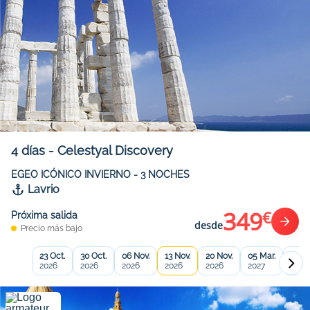
4
días
-
Celestyal Discovery
EGEO ICÓNICO INVIERNO - 3 NOCHES
Lavrio
349
€
Próxima salida
desde
Precio más bajo
23 Oct.
30 Oct.
06 Nov.
13 Nov.
20 Nov.
05 Mar.
12 Ma
2026
2026
2026
2026
2026
2027
2027