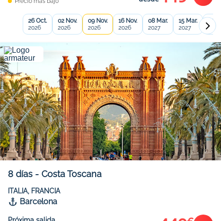
Precio más bajo
26 Oct.
02 Nov.
09 Nov.
16 Nov.
08 Mar.
15 Mar.
22 M
2026
2026
2026
2026
2027
2027
2027
8
días
-
Costa Toscana
ITALIA, FRANCIA
Barcelona
Próxima salida