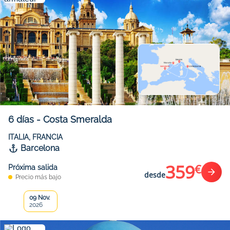
6
días
-
Costa Smeralda
ITALIA, FRANCIA
Barcelona
359
€
Próxima salida
desde
Precio más bajo
09 Nov.
2026