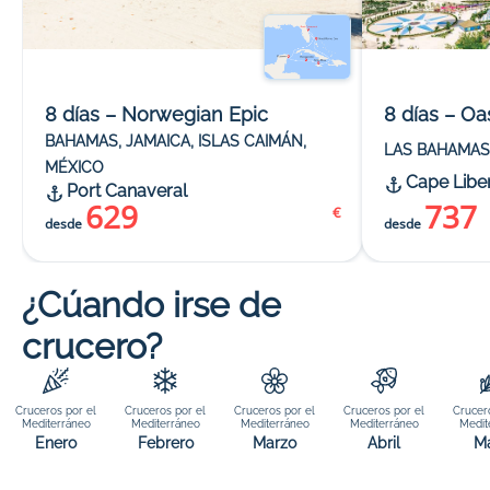
8 días – Norwegian Epic
8 días – Oa
BAHAMAS, JAMAICA, ISLAS CAIMÁN,
LAS BAHAMAS
MÉXICO
Cape Libe
Port Canaveral
629
737
€
desde
desde
¿Cúando irse de
crucero?
Cruceros por el
Cruceros por el
Cruceros por el
Cruceros por el
Crucer
Mediterráneo
Mediterráneo
Mediterráneo
Mediterráneo
Medit
Enero
Febrero
Marzo
Abril
M