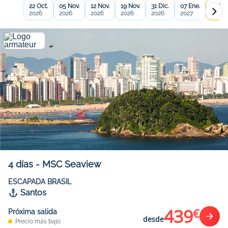
22 Oct.
05 Nov.
12 Nov.
19 Nov.
31 Dic.
07 Ene.
14 Ene
2026
2026
2026
2026
2026
2027
2027
4
días
-
MSC Seaview
ESCAPADA BRASIL
Santos
439
€
Próxima salida
desde
Precio más bajo