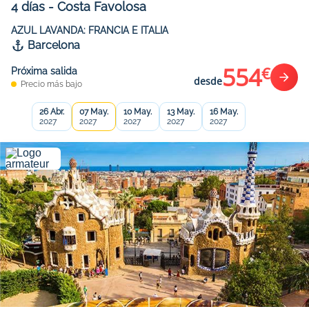
4
días
-
Costa Favolosa
AZUL LAVANDA: FRANCIA E ITALIA
Barcelona
554
€
Próxima salida
desde
Precio más bajo
26 Abr.
07 May.
10 May.
13 May.
16 May.
2027
2027
2027
2027
2027