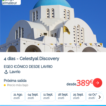
4
días
-
Celestyal Discovery
EGEO ICÓNICO DESDE LAVRIO
Lavrio
389
€
Próxima salida
desde
Precio más bajo
21 Ago.
04 Sept.
11 Sept.
18 Sept.
25 Sept.
02 Oct.
09
2026
2026
2026
2026
2026
2026
20