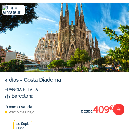
4
días
-
Costa Diadema
FRANCIA E ITALIA
Barcelona
409
€
Próxima salida
desde
Precio más bajo
20 Sept.
2027