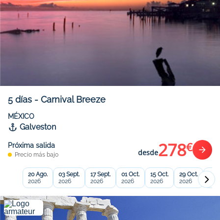
5
días
-
Carnival Breeze
MÉXICO
Galveston
278
€
Próxima salida
desde
Precio más bajo
20 Ago.
03 Sept.
17 Sept.
01 Oct.
15 Oct.
29 Oct.
12 N
2026
2026
2026
2026
2026
2026
202