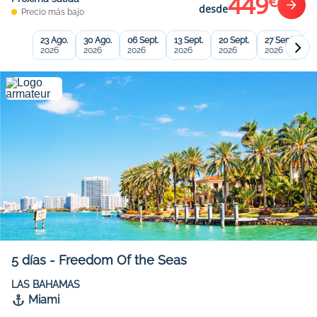
449
€
desde
Precio más bajo
23 Ago.
30 Ago.
06 Sept.
13 Sept.
20 Sept.
27 Sept.
0
2026
2026
2026
2026
2026
2026
2
5
días
-
Freedom Of the Seas
LAS BAHAMAS
Miami