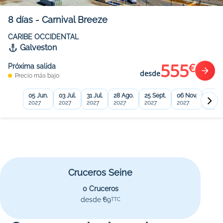
8
días
-
Carnival Breeze
CARIBE OCCIDENTAL
Galveston
555
€
Próxima salida
desde
Precio más bajo
05 Jun.
03 Jul.
31 Jul.
28 Ago.
25 Sept.
06 Nov.
20 No
2027
2027
2027
2027
2027
2027
2027
Cruceros Seine
0 Cruceros
desde 69
€
TTC