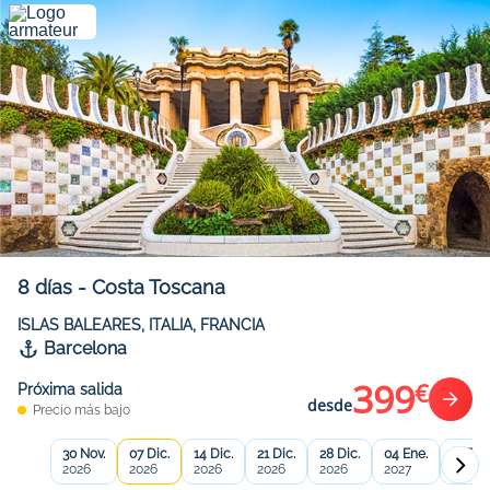
8
días
-
Costa Toscana
ISLAS BALEARES, ITALIA, FRANCIA
Barcelona
399
€
Próxima salida
desde
Precio más bajo
30 Nov.
07 Dic.
14 Dic.
21 Dic.
28 Dic.
04 Ene.
11 Ene
2026
2026
2026
2026
2026
2027
2027