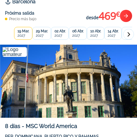
Barcelona
469
€
Próxima salida
desde
Precio más bajo
19 Mar.
29 Mar.
02 Abr.
06 Abr.
10 Abr.
14 Abr.
18 Abr.
2027
2027
2027
2027
2027
2027
2027
8
días
-
MSC World America
REP. DOMINICANA, PUERTO RICO Y BAHAMAS