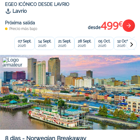
EGEO ICÓNICO DESDE LAVRIO
Lavrio
499
€
Próxima salida
desde
Precio más bajo
07 Sept.
14 Sept.
21 Sept.
28 Sept.
05 Oct.
12 Oct.
19
2026
2026
2026
2026
2026
2026
20
8
días
-
Norwegian Breakaway