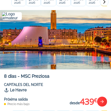
2026
2026
2026
2026
2026
2026
2026
8
días
-
MSC Preziosa
CAPITALES DEL NORTE
Le Havre
439
€
Próxima salida
desde
Precio más bajo