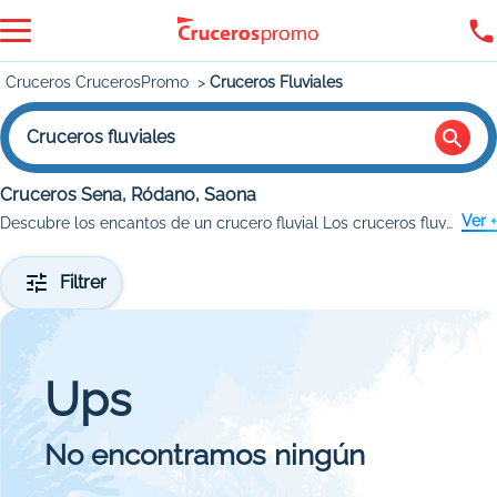
Cruceros CrucerosPromo
Cruceros Fluviales
Cruceros fluviales
Cruceros Sena, Ródano, Saona
Ver +
Descubre los encantos de un crucero fluvial Los cruceros fluviales son una forma única de explorar ciudades históricas y paisajes naturales, navegando por ríos emblemáticos como el Danubio, el Rin o el Sena.
Filtrer
Ups
No encontramos ningún