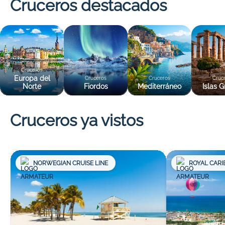
Cruceros destacados
Cruceros
Europa del
Cruceros
Cruceros
Cruc
Norte
Fiordos
Mediterráneo
Islas G
Cruceros ya vistos
NORWEGIAN CRUISE LINE
ROYAL CARI