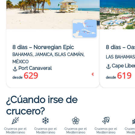
8 días – Norwegian Epic
8 días – Oa
BAHAMAS, JAMAICA, ISLAS CAIMÁN,
LAS BAHAMAS
MÉXICO
Cape Libe
Port Canaveral
629
619
€
desde
desde
¿Cúando irse de
crucero?
Cruceros por el
Cruceros por el
Cruceros por el
Cruceros por el
Crucer
Mediterráneo
Mediterráneo
Mediterráneo
Mediterráneo
Medit