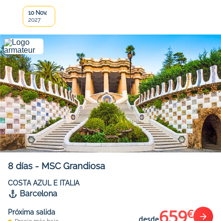
10 Nov.
2027
8
días
-
MSC Grandiosa
COSTA AZUL E ITALIA
Barcelona
659
€
Próxima salida
desde