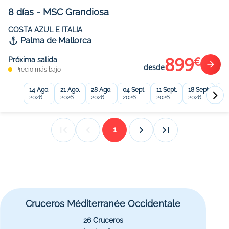
8
días
-
MSC Grandiosa
COSTA AZUL E ITALIA
Palma de Mallorca
899
€
Próxima salida
desde
Precio más bajo
14 Ago.
21 Ago.
28 Ago.
04 Sept.
11 Sept.
18 Sept.
25
2026
2026
2026
2026
2026
2026
20
1
Cruceros Méditerranée Occidentale
26 Cruceros