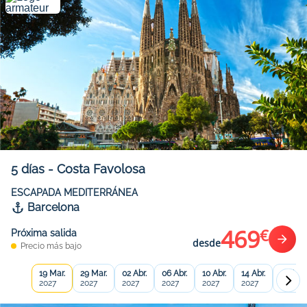
5
días
-
Costa Favolosa
ESCAPADA MEDITERRÁNEA
Barcelona
469
€
Próxima salida
desde
Precio más bajo
19 Mar.
29 Mar.
02 Abr.
06 Abr.
10 Abr.
14 Abr.
18 Abr.
2027
2027
2027
2027
2027
2027
2027