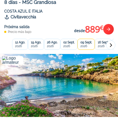
8
días
-
MSC Grandiosa
COSTA AZUL E ITALIA
Civitavecchia
889
€
Próxima salida
desde
Precio más bajo
12 Ago.
19 Ago.
26 Ago.
02 Sept.
09 Sept.
16 Sept.
23
2026
2026
2026
2026
2026
2026
20