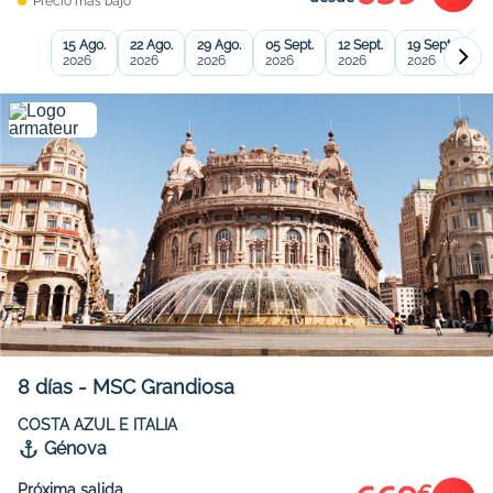
Precio más bajo
15 Ago.
22 Ago.
29 Ago.
05 Sept.
12 Sept.
19 Sept.
26
2026
2026
2026
2026
2026
2026
20
8
días
-
MSC Grandiosa
COSTA AZUL E ITALIA
Génova
Próxima salida