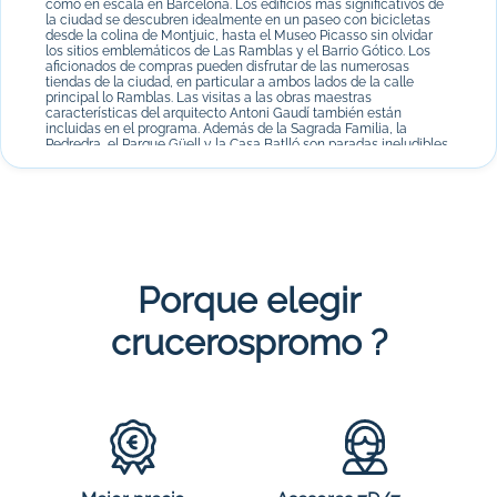
como en escala en Barcelona. Los edificios más significativos de
la ciudad se descubren idealmente en un paseo con bicicletas
desde la colina de Montjuic, hasta el Museo Picasso sin olvidar
los sitios emblemáticos de Las Ramblas y el Barrio Gótico. Los
aficionados de compras pueden disfrutar de las numerosas
tiendas de la ciudad, en particular a ambos lados de la calle
principal lo Ramblas. Las visitas a las obras maestras
características del arquitecto Antoni Gaudí también están
incluidas en el programa. Además de la Sagrada Familia, la
Pedredra, el Parque Güell y la Casa Batlló son paradas ineludibles.
Una escala en el puerto de La Goulette permite llegar al centro de
Túnez ubicado a una docena de kilómetros de distancia. Este
antiguo puesto comercial romano encantará a los aficionados del
patrimonio en crucero por el Mediterráneo occidental. La Medina,
los restos de la antigua Cartago y los pueblos costeros como Sidi
Bou Said valen la pena. Los que tienen un poco más de tiempo
puede permanecer en Sidi Bou Said. En las costas del golfo de
Túnez, este auténtico pueblo de pescadores invita a desconectar.
Porque elegir
¿Qué compañía proponen cruceros por el Mediterráneo
Occidental ?
crucerospromo ?
Costa Cruceros cuenta entre las mejores compañías que ofrecen
cruceros por el Mediterráneo occidental. Con años de experiencia
en el sector de los cruceros, el armador ofrece a los pasajeros de
viajar a bordo de barco de calidad. El Costa Fascinosa, Costa
Favolosa, Costa Mediterranea y
Costa neoClassica
forman parte
de la flota Costa y prometen un viaje inolvidable y único. Los
servicios propuestos en cruceros mediterráneo occidental
baratos corresponden a la fama de la compañía. Los viajes todo
incluido invitan a las familias, amigos y parejas disfrutar un