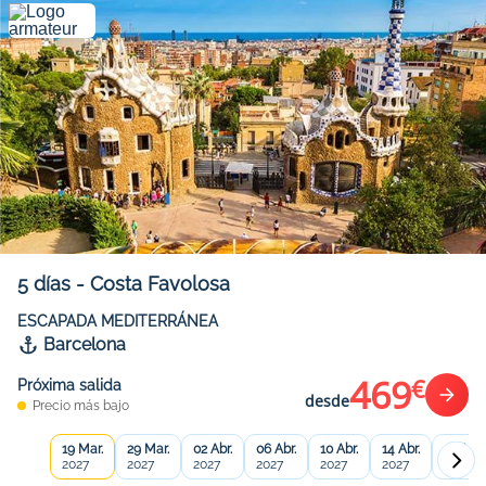
5
días
-
Costa Favolosa
ESCAPADA MEDITERRÁNEA
Barcelona
469
€
Próxima salida
desde
Precio más bajo
19 Mar.
29 Mar.
02 Abr.
06 Abr.
10 Abr.
14 Abr.
18 Abr.
2027
2027
2027
2027
2027
2027
2027