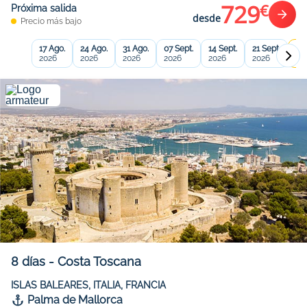
729
€
Próxima salida
desde
Precio más bajo
17 Ago.
24 Ago.
31 Ago.
07 Sept.
14 Sept.
21 Sept.
28 
2026
2026
2026
2026
2026
2026
20
8
días
-
Costa Toscana
ISLAS BALEARES, ITALIA, FRANCIA
Palma de Mallorca