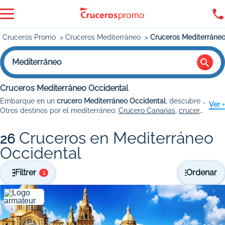
Cruceros Promo
Cruceros Mediterráneo
Cruceros Mediterráneo
Mediterráneo
Cruceros Mediterráneo Occidental
Embarque en un
crucero Mediterráneo Occidental
, descubre las más bellas escalas de y disfrute de los placeres de la navegación.
Ver +
Otros destinos por el mediterráneo:
Crucero Canarias
,
cruceros Adriático
Cruceros en Mediterráneo
26
Occidental
Filtrer
Ordenar
1