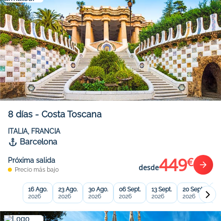
8
días
-
Costa Toscana
ITALIA, FRANCIA
Barcelona
449
€
Próxima salida
desde
Precio más bajo
16 Ago.
23 Ago.
30 Ago.
06 Sept.
13 Sept.
20 Sept.
27
2026
2026
2026
2026
2026
2026
20