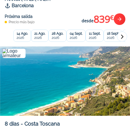
Barcelona
839
€
Próxima salida
desde
Precio más bajo
14 Ago.
21 Ago.
28 Ago.
04 Sept.
11 Sept.
18 Sept.
25
2026
2026
2026
2026
2026
2026
20
8
días
-
Costa Toscana