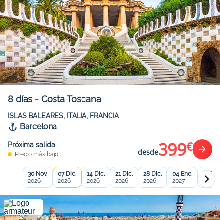
8
días
-
Costa Toscana
ISLAS BALEARES, ITALIA, FRANCIA
Barcelona
399
€
Próxima salida
desde
Precio más bajo
30 Nov.
07 Dic.
14 Dic.
21 Dic.
28 Dic.
04 Ene.
11 Ene
2026
2026
2026
2026
2026
2027
2027