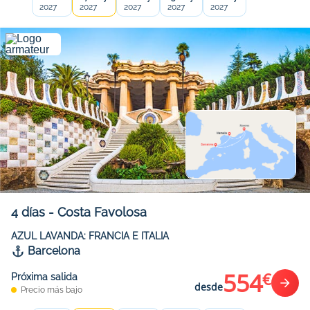
2027
2027
2027
2027
2027
4
días
-
Costa Favolosa
AZUL LAVANDA: FRANCIA E ITALIA
Barcelona
554
€
Próxima salida
desde
Precio más bajo