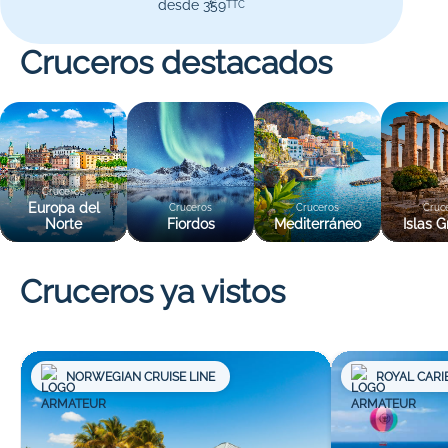
desde 359
€
TTC
Cruceros destacados
Cruceros
Europa del
Cruceros
Cruceros
Cruc
Norte
Fiordos
Mediterráneo
Islas G
Cruceros ya vistos
NORWEGIAN CRUISE LINE
ROYAL CARI