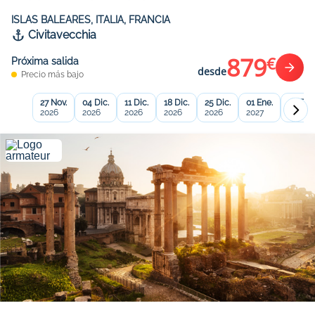
ISLAS BALEARES, ITALIA, FRANCIA
Civitavecchia
879
€
Próxima salida
desde
Precio más bajo
27 Nov.
04 Dic.
11 Dic.
18 Dic.
25 Dic.
01 Ene.
08 Ene
2026
2026
2026
2026
2026
2027
2027