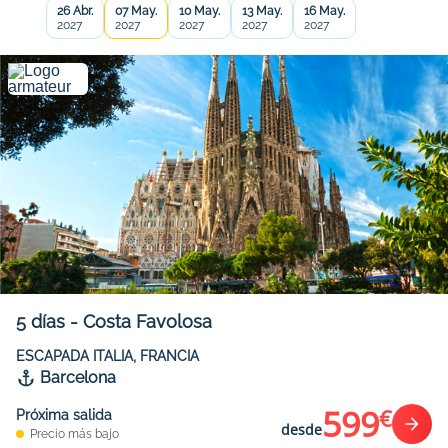
26 Abr.
07 May.
10 May.
13 May.
16 May.
2027
2027
2027
2027
2027
5
días
-
Costa Favolosa
ESCAPADA ITALIA, FRANCIA
Barcelona
599
€
Próxima salida
desde
Precio más bajo