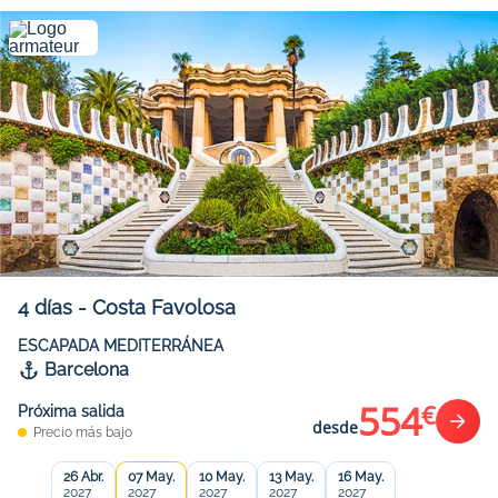
4
días
-
Costa Favolosa
ESCAPADA MEDITERRÁNEA
Barcelona
554
€
Próxima salida
desde
Precio más bajo
26 Abr.
07 May.
10 May.
13 May.
16 May.
2027
2027
2027
2027
2027