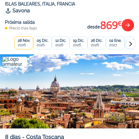
ISLAS BALEARES, ITALIA, FRANCIA
Savona
869
€
Próxima salida
desde
Precio más bajo
28 Nov.
05 Dic.
12 Dic.
19 Dic.
26 Dic.
02 Ene.
09 Ene
2026
2026
2026
2026
2026
2027
2027
8
días
-
Costa Toscana