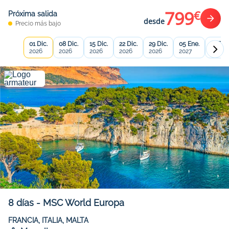
799
€
Próxima salida
desde
Precio más bajo
01 Dic.
08 Dic.
15 Dic.
22 Dic.
29 Dic.
05 Ene.
12 Ene
2026
2026
2026
2026
2026
2027
2027
8
días
-
MSC World Europa
FRANCIA, ITALIA, MALTA