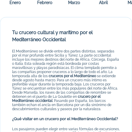
Enero
Febrero
Marzo
Abril
M
Tu crucero cultural y marítimo por el
Mediterráneo Occidental
El Mediterráneo se divide entre dos partes distintas, separadas
por el mar profundo entre Sicilia y Túnez. La parte occidental
incluye los mejores destinos del norte de África, Córcega, España
o Italia. Esta soleada región está bordeada por costas
maravillosas y playas paradisiacas. El clima templado permite a
las compañías proponer cruceros a lo largo de todo el año. La
temporada alta de los
cruceros por el Mediterráneo
se extiende
desde agosto hasta marzo. Para un crucero más íntimo es
preferible viajar durante la temporada baja. Los cruceros por
Túnez se encuentran entre los más populares del norte de África.
Desde Marsella, los naves de las compañías de renombre se
detienen en el puerto de La Goulette en
crucero por el
Mediterráneo occidental
. Pasando por España, los barcos
también echan el ancla en Barcelona por un día sinónimo de
descubrimientos culturales y paseos por la naturaleza.
¿Qué visitar en un crucero por el Mediterráneo Occidental?
Los pasajeros pueden elegir entre varias fórmulas de excursiones,