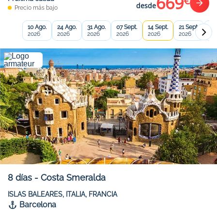
669
€
desde
Precio más bajo
10 Ago.
24 Ago.
31 Ago.
07 Sept.
14 Sept.
21 Sept.
28
2026
2026
2026
2026
2026
2026
20
8
días
-
Costa Smeralda
ISLAS BALEARES, ITALIA, FRANCIA
Barcelona