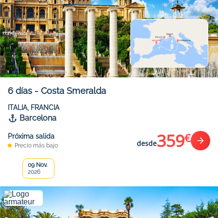
6
días
-
Costa Smeralda
ITALIA, FRANCIA
Barcelona
359
€
Próxima salida
desde
Precio más bajo
09 Nov.
2026