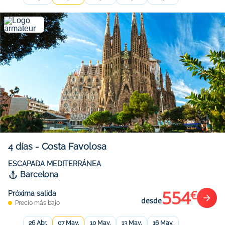
4
días
-
Costa Favolosa
ESCAPADA MEDITERRÁNEA
Barcelona
554
€
Próxima salida
desde
Precio más bajo
26 Abr.
07 May.
10 May.
13 May.
16 May.