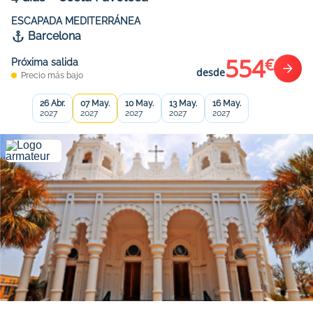
ESCAPADA MEDITERRÁNEA
Barcelona
554
€
Próxima salida
desde
Precio más bajo
26 Abr.
07 May.
10 May.
13 May.
16 May.
2027
2027
2027
2027
2027