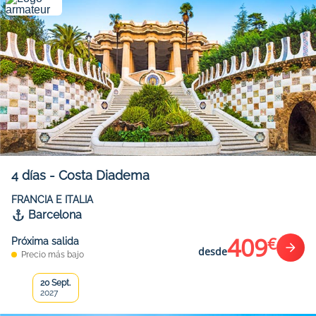
4
días
-
Costa Diadema
FRANCIA E ITALIA
Barcelona
409
€
Próxima salida
desde
Precio más bajo
20 Sept.
2027