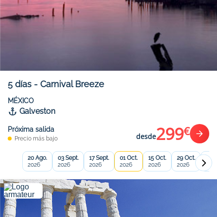
5
días
-
Carnival Breeze
MÉXICO
Galveston
299
€
Próxima salida
desde
Precio más bajo
20 Ago.
03 Sept.
17 Sept.
01 Oct.
15 Oct.
29 Oct.
12 N
2026
2026
2026
2026
2026
2026
202