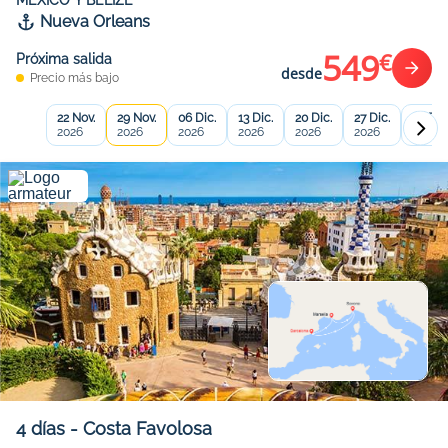
MEXICO Y BELIZE
Nueva Orleans
549
€
Próxima salida
desde
Precio más bajo
22 Nov.
29 Nov.
06 Dic.
13 Dic.
20 Dic.
27 Dic.
03 Ene
2026
2026
2026
2026
2026
2026
2027
4
días
-
Costa Favolosa