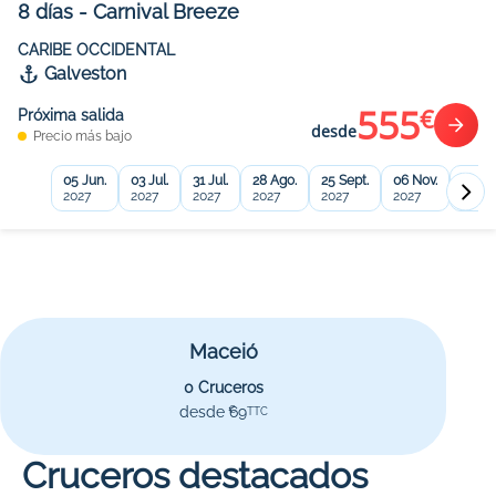
8
días
-
Carnival Breeze
CARIBE OCCIDENTAL
Galveston
555
€
Próxima salida
desde
Precio más bajo
05 Jun.
03 Jul.
31 Jul.
28 Ago.
25 Sept.
06 Nov.
20 No
2027
2027
2027
2027
2027
2027
2027
Maceió
0 Cruceros
desde 69
€
TTC
Cruceros destacados