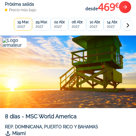
469
€
Próxima salida
desde
Precio más bajo
19 Mar.
29 Mar.
02 Abr.
06 Abr.
10 Abr.
14 Abr.
18 Abr.
2027
2027
2027
2027
2027
2027
2027
8
días
-
MSC World America
REP. DOMINICANA, PUERTO RICO Y BAHAMAS
Miami