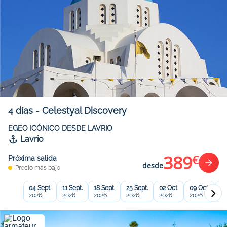
4
días
-
Celestyal Discovery
EGEO ICÓNICO DESDE LAVRIO
Lavrio
389
€
Próxima salida
desde
Precio más bajo
04 Sept.
11 Sept.
18 Sept.
25 Sept.
02 Oct.
09 Oct.
16
2026
2026
2026
2026
2026
2026
20