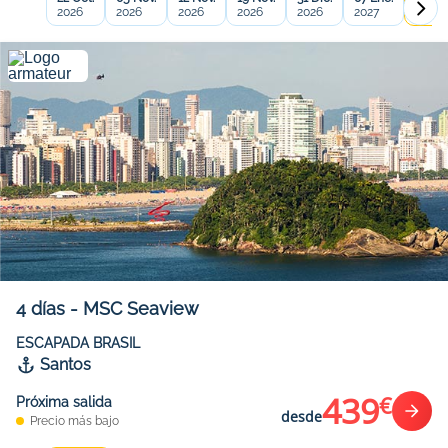
2026
2026
2026
2026
2026
2027
2027
4
días
-
MSC Seaview
ESCAPADA BRASIL
Santos
439
€
Próxima salida
desde
Precio más bajo