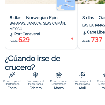
8 días – Norwegian Epic
8 días – Oa
BAHAMAS, JAMAICA, ISLAS CAIMÁN,
LAS BAHAMAS
MÉXICO
Cape Libe
Port Canaveral
629
737
€
desde
desde
¿Cúando irse de
crucero?
Cruceros por el
Cruceros por el
Cruceros por el
Cruceros por el
Crucer
Mediterráneo
Mediterráneo
Mediterráneo
Mediterráneo
Medit
Enero
Febrero
Marzo
Abril
M