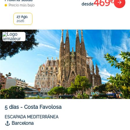
469
€
desde
Precio más bajo
27 Ago.
2026
5
días
-
Costa Favolosa
ESCAPADA MEDITERRÁNEA
Barcelona