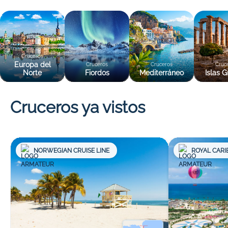
Cruceros
Europa del
Cruceros
Cruceros
Cruc
Norte
Fiordos
Mediterráneo
Islas G
Cruceros ya vistos
NORWEGIAN CRUISE LINE
ROYAL CARI