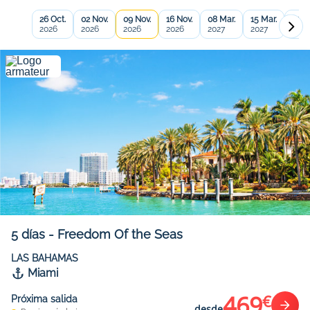
26 Oct.
02 Nov.
09 Nov.
16 Nov.
08 Mar.
15 Mar.
22 M
2026
2026
2026
2026
2027
2027
2027
5
días
-
Freedom Of the Seas
LAS BAHAMAS
Miami
469
€
Próxima salida
desde