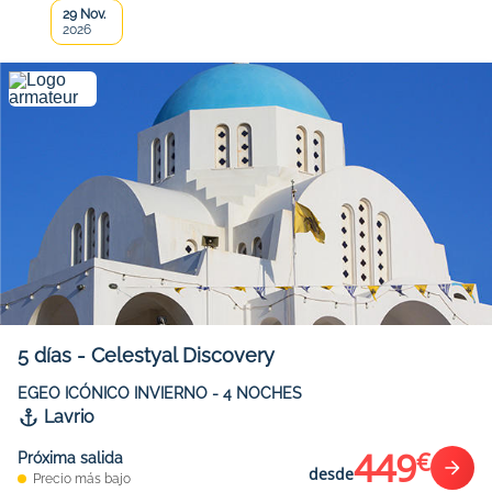
29 Nov.
2026
5
días
-
Celestyal Discovery
EGEO ICÓNICO INVIERNO - 4 NOCHES
Lavrio
449
€
Próxima salida
desde
Precio más bajo