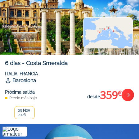
6
días
-
Costa Smeralda
ITALIA, FRANCIA
Barcelona
359
€
Próxima salida
desde
Precio más bajo
09 Nov.
2026