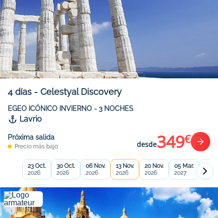
4
días
-
Celestyal Discovery
EGEO ICÓNICO INVIERNO - 3 NOCHES
Lavrio
349
€
Próxima salida
desde
Precio más bajo
23 Oct.
30 Oct.
06 Nov.
13 Nov.
20 Nov.
05 Mar.
12 Ma
2026
2026
2026
2026
2026
2027
2027