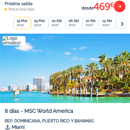
469
€
Próxima salida
desde
Precio más bajo
19 Mar.
29 Mar.
02 Abr.
06 Abr.
10 Abr.
14 Abr.
18 Abr.
2027
2027
2027
2027
2027
2027
2027
8
días
-
MSC World America
REP. DOMINICANA, PUERTO RICO Y BAHAMAS
Miami