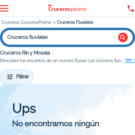
Cruceros CrucerosPromo
Cruceros Fluviales
Cruceros fluviales
Cruceros Rin y Mosela
Ver +
Descubre los encantos de un crucero fluvial Los cruceros fluviales son una forma única de explorar ciudades históricas y paisajes naturales, navegando por ríos emblemáticos como el Danubio, el Rin o el Sena.
Filtrer
Ups
No encontramos ningún