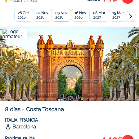
Precio más bajo
26 Oct.
02 Nov.
09 Nov.
16 Nov.
08 Mar.
15 Mar.
22 M
2026
2026
2026
2026
2027
2027
2027
8
días
-
Costa Toscana
ITALIA, FRANCIA
Barcelona
Próxima salida