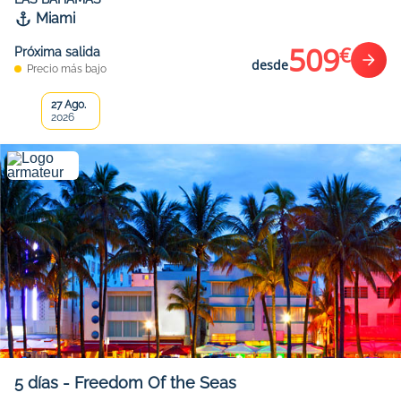
Miami
509
€
Próxima salida
desde
Precio más bajo
27 Ago.
2026
5
días
-
Freedom Of the Seas