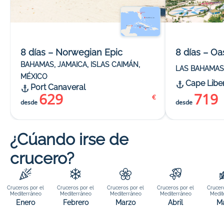
8 días – Norwegian Epic
8 días – Oa
BAHAMAS, JAMAICA, ISLAS CAIMÁN,
LAS BAHAMAS
MÉXICO
Cape Libe
Port Canaveral
629
719
€
desde
desde
¿Cúando irse de
crucero?
Cruceros por el
Cruceros por el
Cruceros por el
Cruceros por el
Crucer
Mediterráneo
Mediterráneo
Mediterráneo
Mediterráneo
Medit
Enero
Febrero
Marzo
Abril
M