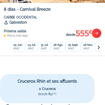
8
días
-
Carnival Breeze
CARIBE OCCIDENTAL
Galveston
555
€
Próxima salida
desde
Precio más bajo
05 Jun.
03 Jul.
31 Jul.
28 Ago.
25 Sept.
06 Nov.
20 No
2027
2027
2027
2027
2027
2027
2027
Cruceros Rhin et ses affluents
0 Cruceros
desde 69
€
TTC