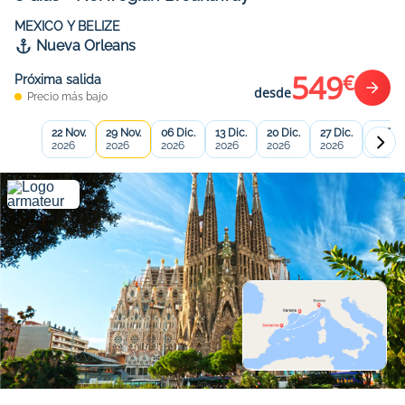
MEXICO Y BELIZE
Nueva Orleans
549
€
Próxima salida
desde
Precio más bajo
22 Nov.
29 Nov.
06 Dic.
13 Dic.
20 Dic.
27 Dic.
03 Ene
2026
2026
2026
2026
2026
2026
2027