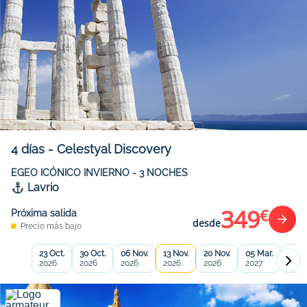
4
días
-
Celestyal Discovery
EGEO ICÓNICO INVIERNO - 3 NOCHES
Lavrio
349
€
Próxima salida
desde
Precio más bajo
23 Oct.
30 Oct.
06 Nov.
13 Nov.
20 Nov.
05 Mar.
12 Ma
2026
2026
2026
2026
2026
2027
2027