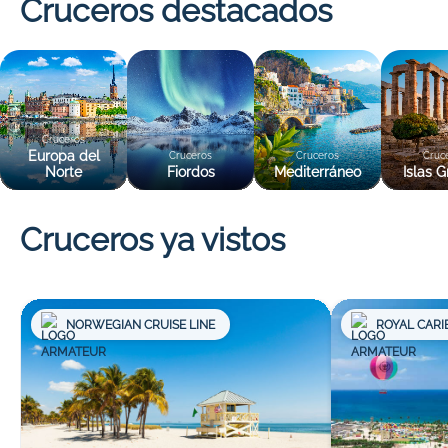
Cruceros destacados
Cruceros
Europa del
Cruceros
Cruceros
Cruc
Norte
Fiordos
Mediterráneo
Islas G
Cruceros ya vistos
NORWEGIAN CRUISE LINE
ROYAL CARI