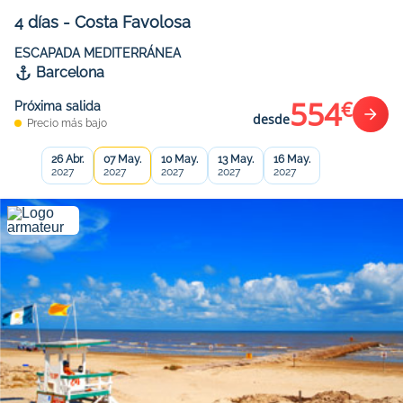
4
días
-
Costa Favolosa
ESCAPADA MEDITERRÁNEA
Barcelona
554
€
Próxima salida
desde
Precio más bajo
26 Abr.
07 May.
10 May.
13 May.
16 May.
2027
2027
2027
2027
2027