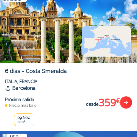
6
días
-
Costa Smeralda
ITALIA, FRANCIA
Barcelona
359
€
Próxima salida
desde
Precio más bajo
09 Nov.
2026