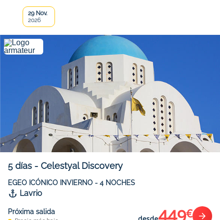
29 Nov.
2026
5
días
-
Celestyal Discovery
EGEO ICÓNICO INVIERNO - 4 NOCHES
Lavrio
449
€
Próxima salida
desde