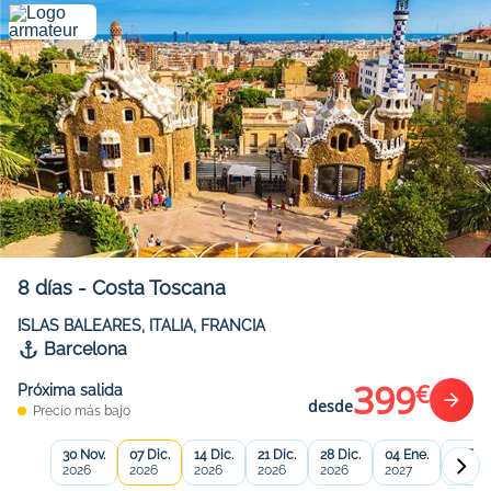
8
días
-
Costa Toscana
ISLAS BALEARES, ITALIA, FRANCIA
Barcelona
399
€
Próxima salida
desde
Precio más bajo
30 Nov.
07 Dic.
14 Dic.
21 Dic.
28 Dic.
04 Ene.
11 Ene
2026
2026
2026
2026
2026
2027
2027