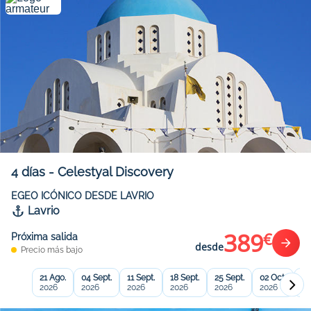
4
días
-
Celestyal Discovery
EGEO ICÓNICO DESDE LAVRIO
Lavrio
389
€
Próxima salida
desde
Precio más bajo
21 Ago.
04 Sept.
11 Sept.
18 Sept.
25 Sept.
02 Oct.
09
2026
2026
2026
2026
2026
2026
20