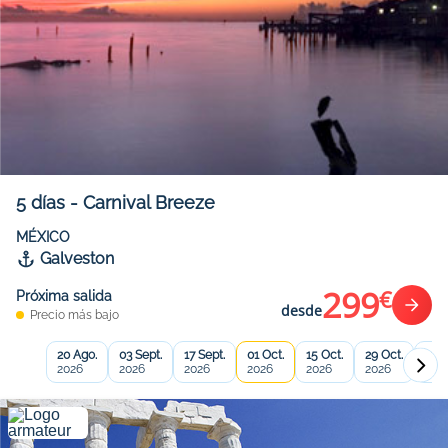
5
días
-
Carnival Breeze
MÉXICO
Galveston
299
€
Próxima salida
desde
Precio más bajo
20 Ago.
03 Sept.
17 Sept.
01 Oct.
15 Oct.
29 Oct.
12 N
2026
2026
2026
2026
2026
2026
202