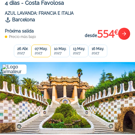
4
días
-
Costa Favolosa
AZUL LAVANDA: FRANCIA E ITALIA
Barcelona
554
€
Próxima salida
desde
Precio más bajo
26 Abr.
07 May.
10 May.
13 May.
16 May.
2027
2027
2027
2027
2027