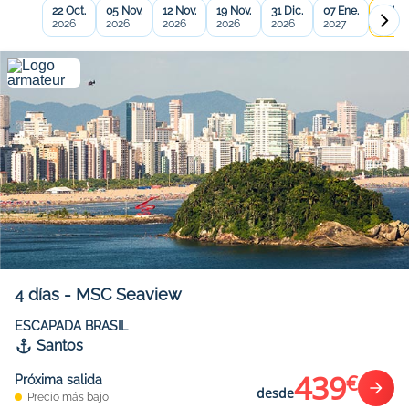
22 Oct.
05 Nov.
12 Nov.
19 Nov.
31 Dic.
07 Ene.
14 Ene
2026
2026
2026
2026
2026
2027
2027
4
días
-
MSC Seaview
ESCAPADA BRASIL
Santos
439
€
Próxima salida
desde
Precio más bajo