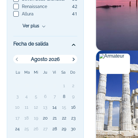
42
Renaissance
41
Allura
Ver plus
Fecha de salida
Agosto 2026
Lu
Ma
Mi
Ju
Vi
Sa
Do
27
28
29
30
31
1
2
3
4
5
6
7
8
9
10
11
12
13
14
15
16
17
18
19
20
21
22
23
24
25
26
27
28
29
30