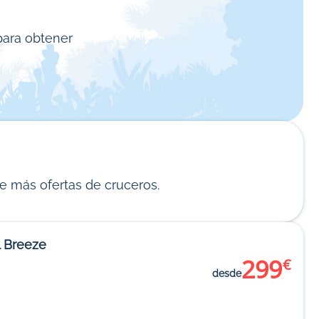
para obtener
e más ofertas de cruceros.
l Breeze
299
€
desde