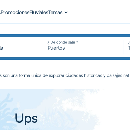
s
Promociones
Fluviales
Temas
¿ De donde salir ?
¿
da
Puertos
es son una forma única de explorar ciudades históricas y paisajes n
Ups