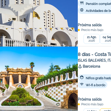
Pensión comple
Actividades de b
Próxima salida
Precio más bajo
21 Ago.
04 Sep
2026
202
8 días - Costa 
ISLAS BALEARES, IT
Barcelona
Niños gratis hast
Wi-fi a bordo
Próxima salida
Precio más bajo