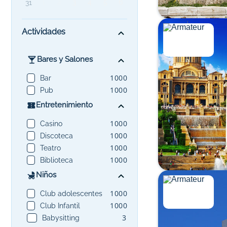
1
2
3
4
5
6
31
Actividades
Bares y Salones
1000
Bar
1000
Pub
Entretenimiento
1000
Casino
1000
Discoteca
1000
Teatro
1000
Biblioteca
Niños
1000
Club adolescentes
1000
Club Infantil
3
Babysitting