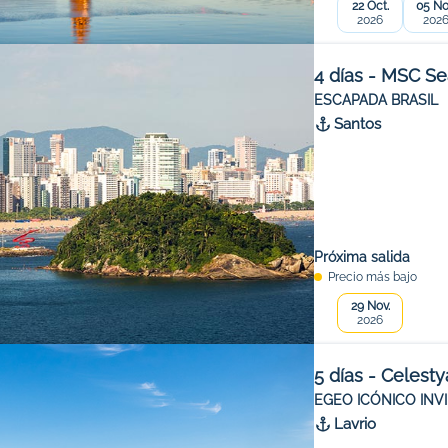
22 Oct.
05 No
2026
202
4 días - MSC S
ESCAPADA BRASIL
Santos
Próxima salida
Precio más bajo
29 Nov.
2026
5 días - Celesty
EGEO ICÓNICO INV
Lavrio