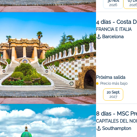
30 Nov.
07 Di
2026
202
4 días - Costa 
FRANCIA E ITALIA
Barcelona
Próxima salida
Precio más bajo
20 Sept.
2027
8 días - MSC Pr
CAPITALES DEL NO
Southampton