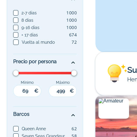
1000
2-7 dias
1000
8 dias
1000
9-16 dias
674
+ 17 dias
72
Vuelta al mundo
Precio por persona
Su
Hem
Mínimo
Máximo
€
€
Barcos
62
Queen Anne
58
Seven Seas Grandeur