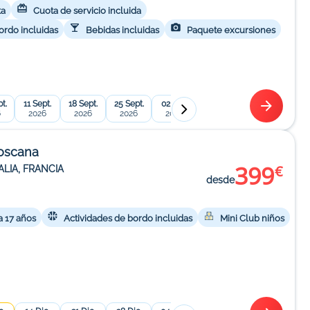
ta
Cuota de servicio incluida
ordo incluidas
Bebidas incluidas
Paquete excursiones
t.
11 Sept.
18 Sept.
25 Sept.
02 Oct.
09 Oct.
16 Oct.
23 
6
2026
2026
2026
2026
2026
2026
2
Toscana
399
€
ALIA, FRANCIA
desde
a 17 años
Actividades de bordo incluidas
Mini Club niños