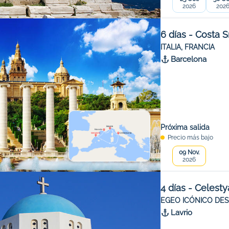
2026
202
6 días - Costa 
ITALIA, FRANCIA
Barcelona
Próxima salida
Precio más bajo
09 Nov.
2026
4 días - Celesty
EGEO ICÓNICO DES
Lavrio