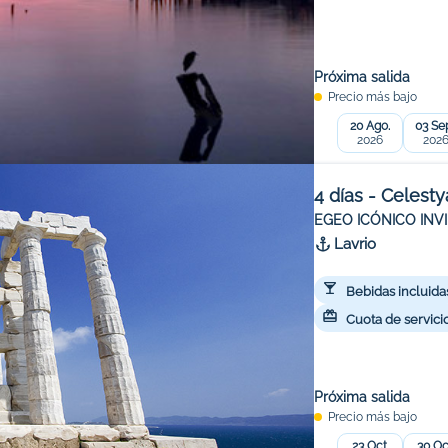
Próxima salida
Precio más bajo
20 Ago.
03 Sep
2026
202
4 días - Celesty
EGEO ICÓNICO INV
Lavrio
Bebidas incluida
Cuota de servicio
Próxima salida
Precio más bajo
23 Oct.
30 Oc