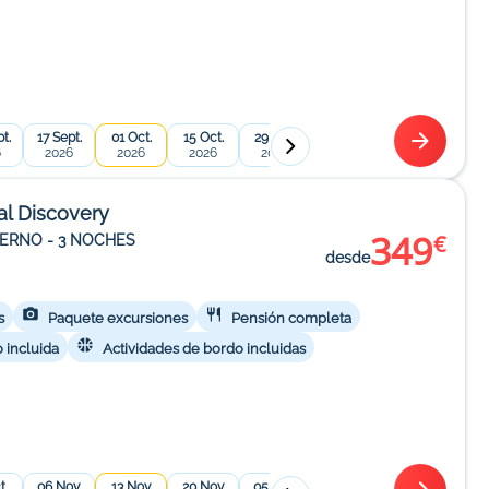
t.
17 Sept.
01 Oct.
15 Oct.
29 Oct.
12 Nov.
26 Nov.
10 
6
2026
2026
2026
2026
2026
2026
2
al Discovery
349
€
IERNO - 3 NOCHES
desde
s
Paquete excursiones
Pensión completa
 incluida
Actividades de bordo incluidas
t.
06 Nov.
13 Nov.
20 Nov.
05 Mar.
12 Mar.
19 Mar.
26 