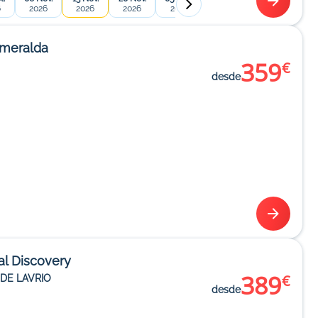
6
2026
2026
2026
2027
2027
2027
2
Smeralda
359
€
desde
al Discovery
389
€
DE LAVRIO
desde