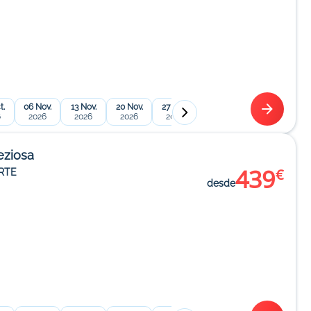
t.
06 Nov.
13 Nov.
20 Nov.
27 Nov.
04 Dic.
01 Ene.
08 
6
2026
2026
2026
2026
2026
2027
2
eziosa
439
€
RTE
desde