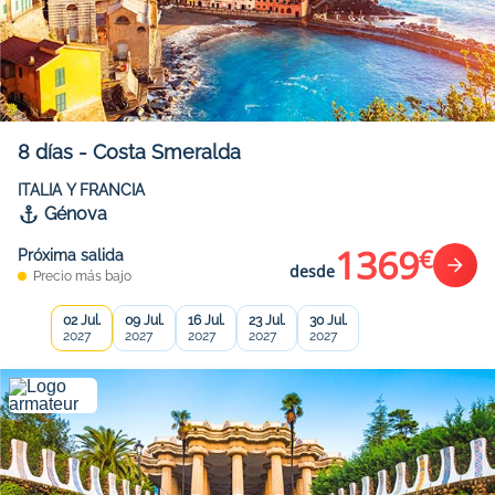
8
días
-
Costa Smeralda
ITALIA Y FRANCIA
Génova
1369
€
Próxima salida
desde
Precio más bajo
02 Jul.
09 Jul.
16 Jul.
23 Jul.
30 Jul.
2027
2027
2027
2027
2027