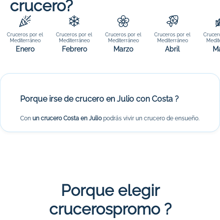
crucero?
Cruceros por el
Cruceros por el
Cruceros por el
Cruceros por el
Crucer
Mediterráneo
Mediterráneo
Mediterráneo
Mediterráneo
Medit
Enero
Febrero
Marzo
Abril
M
Porque irse de crucero en Julio con Costa ?
Con
un crucero Costa en Julio
podrás vivir un crucero de ensueño.
Porque elegir
crucerospromo ?