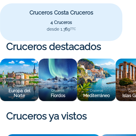
Cruceros Costa Cruceros
4 Cruceros
desde 1.369
€
TTC
Cruceros destacados
Cruceros
Europa del
Cruceros
Cruceros
Cruc
Norte
Fiordos
Mediterráneo
Islas G
Cruceros ya vistos