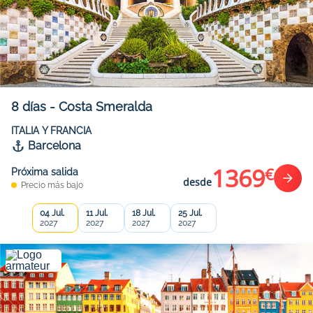
8
días
-
Costa Smeralda
ITALIA Y FRANCIA
Barcelona
1369
€
Próxima salida
desde
Precio más bajo
04 Jul.
11 Jul.
18 Jul.
25 Jul.
2027
2027
2027
2027