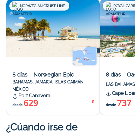
NORWEGIAN CRUISE LINE
ROYAL CARI
8 días – Norwegian Epic
8 días – Oa
BAHAMAS, JAMAICA, ISLAS CAIMÁN,
LAS BAHAMAS
MÉXICO
Cape Libe
Port Canaveral
629
737
€
desde
desde
¿Cúando irse de