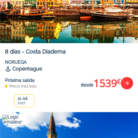
8
días
-
Costa Diadema
NORUEGA
Copenhague
1539
€
Próxima salida
desde
Precio más bajo
10 Jul.
2027