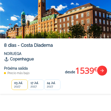
8
días
-
Costa Diadema
NORUEGA
Copenhague
1539
€
Próxima salida
desde
Precio más bajo
03 Jul.
17 Jul.
24 Jul.
2027
2027
2027