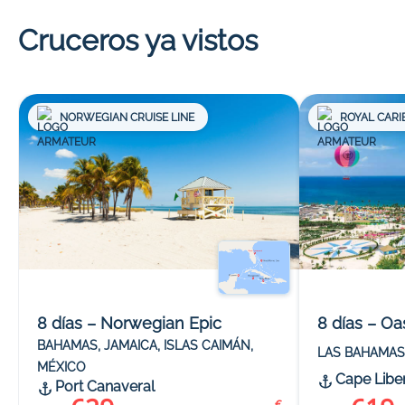
Cruceros ya vistos
NORWEGIAN CRUISE LINE
ROYAL CARI
8 días – Norwegian Epic
8 días – Oa
BAHAMAS, JAMAICA, ISLAS CAIMÁN,
LAS BAHAMAS
MÉXICO
Cape Libe
Port Canaveral
€