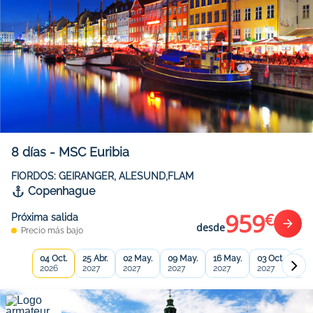
8
días
-
MSC Euribia
FIORDOS: GEIRANGER, ALESUND,FLAM
Copenhague
959
€
Próxima salida
desde
Precio más bajo
04 Oct.
25 Abr.
02 May.
09 May.
16 May.
03 Oct.
21 
2026
2027
2027
2027
2027
2027
202