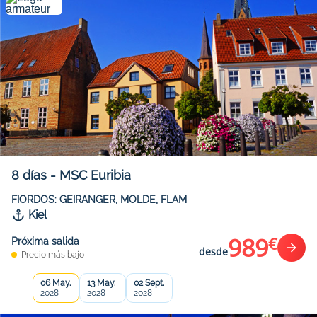
8
días
-
MSC Euribia
FIORDOS: GEIRANGER, MOLDE, FLAM
Kiel
989
€
Próxima salida
desde
Precio más bajo
06 May.
13 May.
02 Sept.
2028
2028
2028