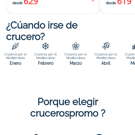
629
619
desde
desde
¿Cúando irse de
crucero?
Cruceros por el
Cruceros por el
Cruceros por el
Cruceros por el
Crucer
Mediterráneo
Mediterráneo
Mediterráneo
Mediterráneo
Medit
Enero
Febrero
Marzo
Abril
M
Porque elegir
crucerospromo ?