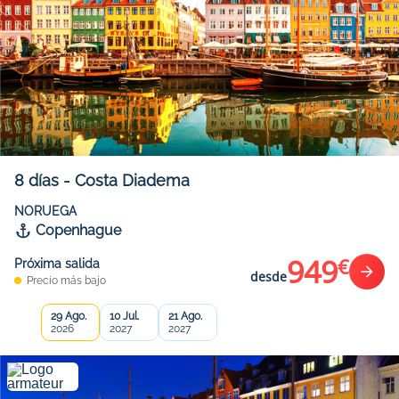
8
días
-
Costa Diadema
NORUEGA
Copenhague
949
€
Próxima salida
desde
Precio más bajo
29 Ago.
10 Jul.
21 Ago.
2026
2027
2027