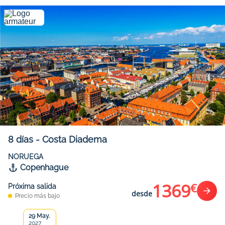
8
días
-
Costa Diadema
NORUEGA
Copenhague
1369
€
Próxima salida
desde
Precio más bajo
29 May.
2027