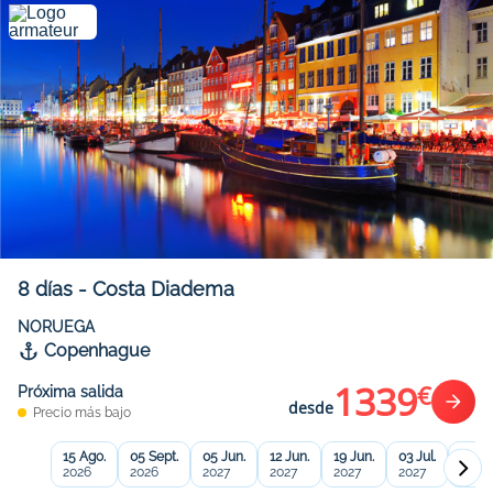
8
días
-
Costa Diadema
NORUEGA
Copenhague
1339
€
Próxima salida
desde
Precio más bajo
15 Ago.
05 Sept.
05 Jun.
12 Jun.
19 Jun.
03 Jul.
17 Jul
2026
2026
2027
2027
2027
2027
2027