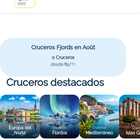
2027
Cruceros Fjords en Août
0 Cruceros
desde 69
€
TTC
Cruceros destacados
Cruceros
Europa del
Cruceros
Cruceros
Cruc
Norte
Fiordos
Mediterráneo
Islas G