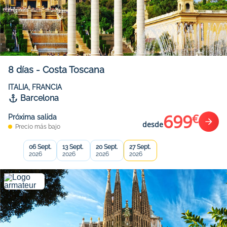
8
días
-
Costa Toscana
ITALIA, FRANCIA
Barcelona
699
€
Próxima salida
desde
Precio más bajo
06 Sept.
13 Sept.
20 Sept.
27 Sept.
2026
2026
2026
2026