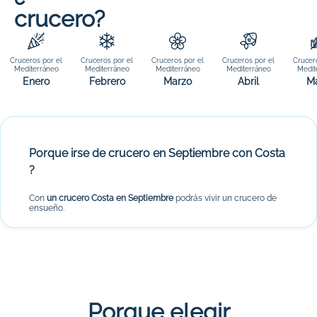
crucero?
Cruceros por el
Cruceros por el
Cruceros por el
Cruceros por el
Crucer
Mediterráneo
Mediterráneo
Mediterráneo
Mediterráneo
Medit
Enero
Febrero
Marzo
Abril
M
Porque irse de crucero en Septiembre con Costa
?
Con
un crucero Costa en Septiembre
podrás vivir un crucero de
ensueño.
Porque elegir