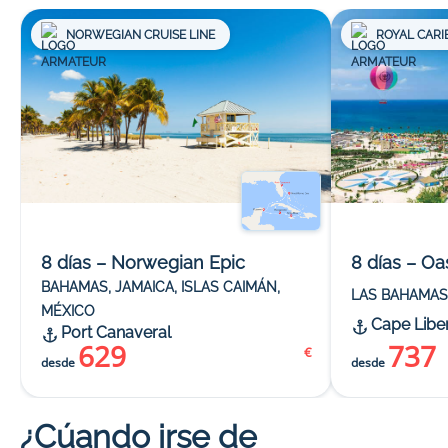
NORWEGIAN CRUISE LINE
ROYAL CARI
8 días – Norwegian Epic
8 días – Oa
BAHAMAS, JAMAICA, ISLAS CAIMÁN,
LAS BAHAMAS
MÉXICO
Cape Libe
Port Canaveral
629
737
€
desde
desde
¿Cúando irse de