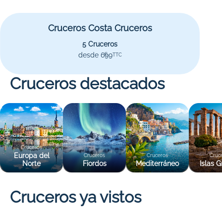
Cruceros Costa Cruceros
5 Cruceros
desde 699
€
TTC
Cruceros destacados
Cruceros
Europa del
Cruceros
Cruceros
Cruc
Norte
Fiordos
Mediterráneo
Islas G
Cruceros ya vistos