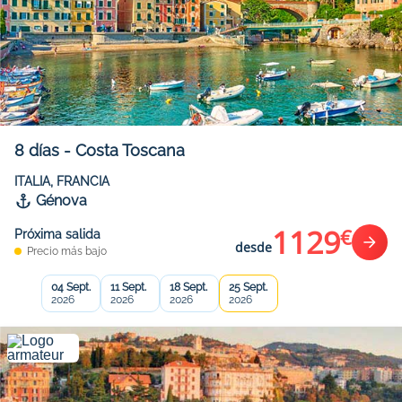
8
días
-
Costa Toscana
ITALIA, FRANCIA
Génova
1129
€
Próxima salida
desde
Precio más bajo
04 Sept.
11 Sept.
18 Sept.
25 Sept.
2026
2026
2026
2026