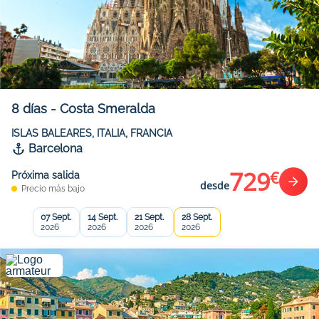
8
días
-
Costa Smeralda
ISLAS BALEARES, ITALIA, FRANCIA
Barcelona
729
€
Próxima salida
desde
Precio más bajo
07 Sept.
14 Sept.
21 Sept.
28 Sept.
2026
2026
2026
2026