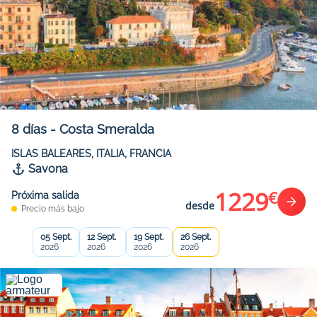
8
días
-
Costa Smeralda
ISLAS BALEARES, ITALIA, FRANCIA
Savona
1229
€
Próxima salida
desde
Precio más bajo
05 Sept.
12 Sept.
19 Sept.
26 Sept.
2026
2026
2026
2026